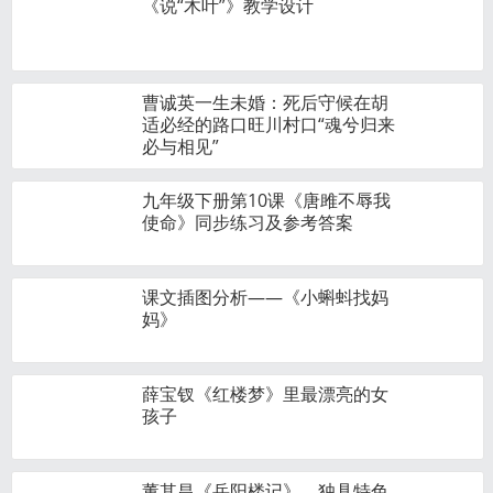
《说“木叶”》教学设计
曹诚英一生未婚：死后守候在胡
适必经的路口旺川村口“魂兮归来
必与相见”
九年级下册第10课《唐雎不辱我
使命》同步练习及参考答案
课文插图分析——《小蝌蚪找妈
妈》
薛宝钗《红楼梦》里最漂亮的女
孩子
董其昌《岳阳楼记》，独具特色