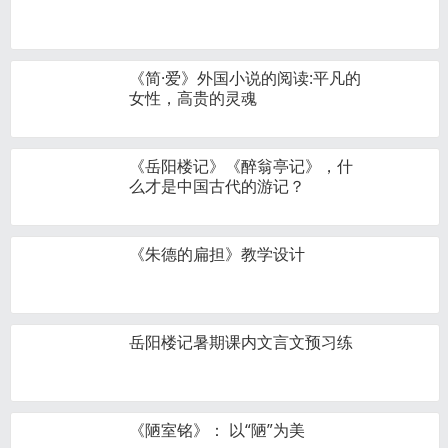
《简·爱》外国小说的阅读:平凡的
女性，高贵的灵魂
《岳阳楼记》《醉翁亭记》，什
么才是中国古代的游记？
《朱德的扁担》教学设计
岳阳楼记暑期课内文言文预习练
《陋室铭》： 以“陋”为美