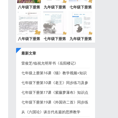
八年级下册第
九年级下册第
七年级下册第
9课《桃
10课《唐
22课《太
八年级下册第
七年级下册第
九年级下册第
18课《在
17课《紫
17课《屈
最新文章
雷俊芝/临祝允明草书《岳阳楼记》
七年级上册第16课《猫》教学视频+知识
点+图文解读
七年级下册第10课《老王》同步练习及参
考答案
七年级下册第17课《紫藤萝瀑布》知识点
+图文解读
七年级下册第19课《外国诗二首》同步练
习及参考答案
从《六国论》谈古代名篇的思辨教学