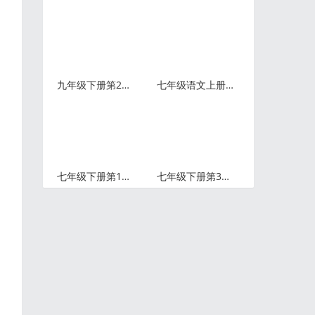
九年级下册第22课《陈涉世家》知识点+图文解读
七年级语文上册第18课《狼》教学视频+知识点+图文解读
七年级下册第13课《叶圣陶先生二三事》同步练习及参考答案
七年级下册第3课《回忆鲁迅先生》同步练习及参考答案