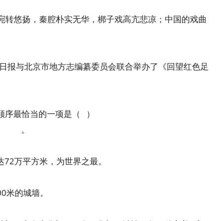
宛转悠扬，秦腔朴实无华，梆子戏高亢悲凉；中国的戏曲
京日报与北京市地方志编纂委员会联合举办了《回望红色足
顺序最恰当的一项是（ ）
城， 。
积达72万平方米，为世界之最。
00米的城墙。