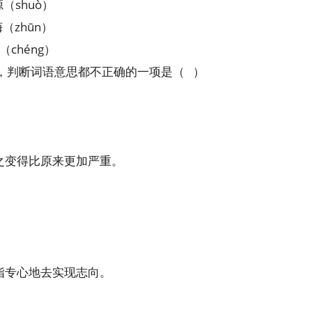
（shuò）
（zhūn）
（chéng）
，判断词语意思都不正确的一项是（ ）
”之变得比原来更加严重。
”指专心地去实现志向。