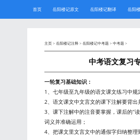
首页
岳阳楼记原文
岳阳楼记翻译
岳阳
主页
>
岳阳楼记注释
>
岳阳楼记中考题
>
中考题
>
中考语文复习
一轮复习基础知识：
1、七年级至九年级的语文课文练习中规
2、语文课文中文言文的课下注解要背出
3、课下注解中的注音要掌握，课后的"
词义并准确运用；
4、把课文里文言文中的通假字归纳整理