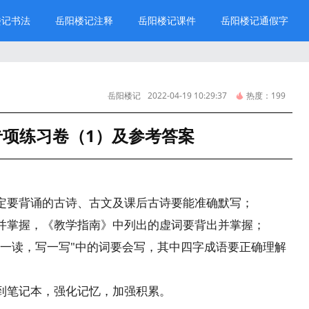
楼记书法
岳阳楼记注释
岳阳楼记课件
岳阳楼记通假字
岳阳楼记
2022-04-19 10:29:37
热度：
199
专项练习卷（1）及参考答案
定要背诵的古诗、古文及课后古诗要能准确默写；
并掌握，《教学指南》中列出的虚词要背出并掌握；
读一读，写一写"中的词要会写，其中四字成语要正确理解
到笔记本，强化记忆，加强积累。