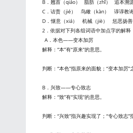
B．翘首（qiáo） 脂肪（zhǐ） 追本溯源
C．诘责（jié） 鸟瞰（kàn） 谆谆教诲
D．惬意（xiá） 机械（jiè） 惩恶扬善
2．依据对下列各组词语中加点字的解释
A．本色——变本加厉
解释：“本”有“原来”的意思。
判断：“本色”指原来的面貌；“变本加厉
B．兴致——专心致志
解释：“致”有“实现”的意思。
判断：“兴致”指兴趣实现了；“专心致志