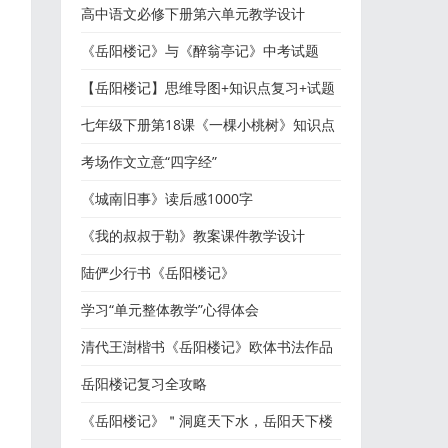
高中语文必修下册第六单元教学设计
《岳阳楼记》与《醉翁亭记》中考试题
【岳阳楼记】思维导图+知识点复习+试题
精练
七年级下册第18课《一棵小桃树》知识点
+图文解读
考场作文立意“四字经”
《城南旧事》读后感1000字
《我的叔叔于勒》教案课件教学设计
陆俨少行书《岳阳楼记》
学习“单元整体教学”心得体会
清代王澍楷书《岳阳楼记》欧体书法作品
欣赏
岳阳楼记复习全攻略
《岳阳楼记》＂洞庭天下水，岳阳天下楼