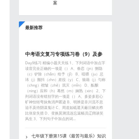
案
最新推荐
中考语文复习专项练习卷（9）及参
Day9练习 精编小题天天练 1、下列词语中加点字
考答案
读音完全正确的一项是（） A、眷恋（jn）恻隐
（c）铲除（chǎn）给予（jǐ） B、咀嚼（ju）忌
讳（j）颤抖（zhn）差役（y） C、狼藉（j）匀称
（chng）褶皱（zhě）泯灭（mǐn） D、酝酿
（ning）应和（h）蓦然（m）娴熟（xin） 2、下
列词语没有错别字的一项是（） A、多姿多彩心
旷神怡转弯抹角消声匿迹 B、明辨是非川流不息
迫不及待阴谋鬼计 C、周道如砥遮天蔽日鳞次栉
比张皇失措 D、变换莫测流连忘返幅员辽阔谈笑
风生 3、下列句子中加点的词...
七年级下册第15课《最苦与最乐》知识