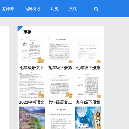
范仲淹
岳阳楼记
历史
文化
推荐
七年级语文上
九年级下册第
七年级下册第
册第7课
16课《驱
24课《河
2022中考语文
七年级语文上
九年级下册第
模拟试卷
册第1
7课《溜