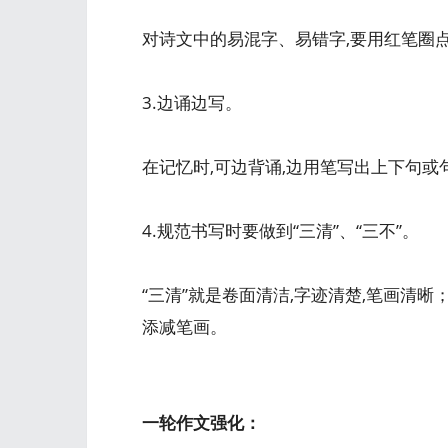
对诗文中的易混字、易错字,要用红笔圈
3.边诵边写。
在记忆时,可边背诵,边用笔写出上下句或
4.规范书写时要做到“三清”、“三不”。
“三清”就是卷面清洁,字迹清楚,笔画清晰
添减笔画。
一轮作文强化：