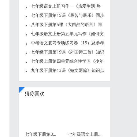
点+图文解读
七年级语文上册习作一《热爱生活 热
爱写作》写作指导+优秀习
七年级下册第15课《最苦与最乐》同步
练习及参考答案
八年级下册第5课《大自然的语言》同
步练习及参考答案
七年级语文上册第五单元写作《如何突
出中心》写作指导+优秀习
中考语文复习专项练习卷（15）及参考
答案
七年级下册第19课《外国诗二首》知识
点+图文解读
七年级上册第四单元综合性学习《少年
正是读书时》知识点+图文
九年级下册第13课《短文两篇》知识点
+图文解读
猜你喜欢
七年级下册第3课《回忆鲁迅先生》知识点+图文解读
七年级语文上册第8课《世说新语》二则电子课本+知识点+图文解