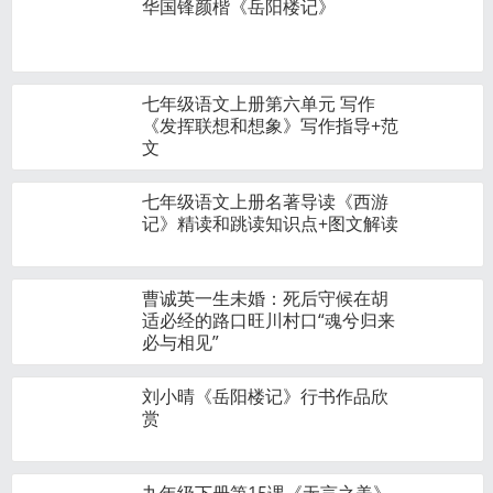
华国锋颜楷《岳阳楼记》
七年级语文上册第六单元 写作
《发挥联想和想象》写作指导+范
文
七年级语文上册名著导读《西游
记》精读和跳读知识点+图文解读
曹诚英一生未婚：死后守候在胡
适必经的路口旺川村口“魂兮归来
必与相见”
刘小晴《岳阳楼记》行书作品欣
赏