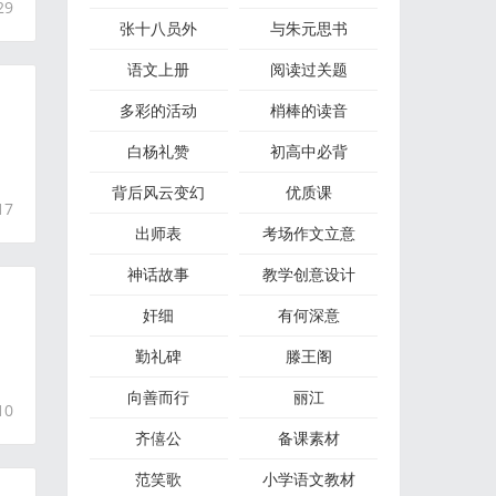
29
张十八员外
与朱元思书
语文上册
阅读过关题
多彩的活动
梢棒的读音
白杨礼赞
初高中必背
背后风云变幻
优质课
17
出师表
考场作文立意
神话故事
教学创意设计
奸细
有何深意
勤礼碑
滕王阁
向善而行
丽江
10
齐僖公
备课素材
范笑歌
小学语文教材