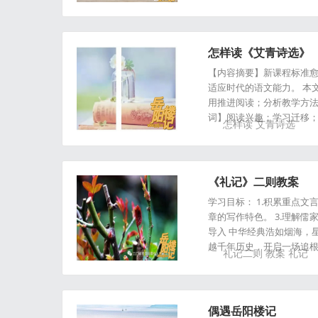
怎样读《艾青诗选》
【内容摘要】新课程标准
适应时代的语文能力。 本
用推进阅读；分析教学方法
词】阅读兴趣；学习迁移；
怎样读
艾青诗选
《礼记》二则教案
学习目标： 1.积累重点
章的写作特色。 3.理解
导入 中华经典浩如烟海，
越千年历史，开启一场追根
礼记二则
教案
礼记
偶遇岳阳楼记