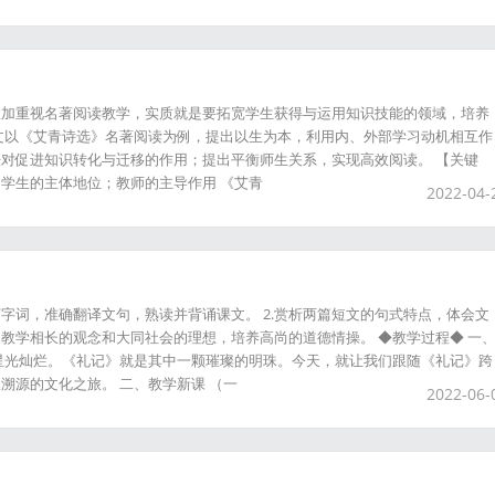
愈加重视名著阅读教学，实质就是要拓宽学生获得与运用知识技能的领域，培养
文以《艾青诗选》名著阅读为例，提出以生为本，利用内、外部学习动机相互作
对促进知识转化与迁移的作用；提出平衡师生关系，实现高效阅读。 【关键
学生的主体地位；教师的主导作用 《艾青
2022-04-
文言字词，准确翻译文句，熟读并背诵课文。 2.赏析两篇短文的句式特点，体会文
儒家教学相长的观念和大同社会的理想，培养高尚的道德情操。 ◆教学过程◆ 一
星光灿烂。《礼记》就是其中一颗璀璨的明珠。今天，就让我们跟随《礼记》跨
溯源的文化之旅。 二、教学新课 （一
2022-06-