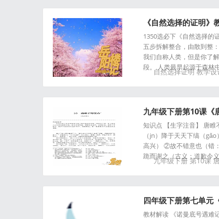
《自然选择的证明》
1350选必下《自然选择
五步拆解整合，由散到整：
我们自称人类，但是你了
段。 人类最早起源于森林
自然选择证明
教学设
九年级下册第10课《
知识点 【生字注音】 唐睢不
（jn）降于天天下缟（gǎ
高兴） ②故不错意也（错
跪而谢之（古义：道歉今义
九年级下册
第10课
四年级下册第七单元《
教材解读 《诺曼底号遇难