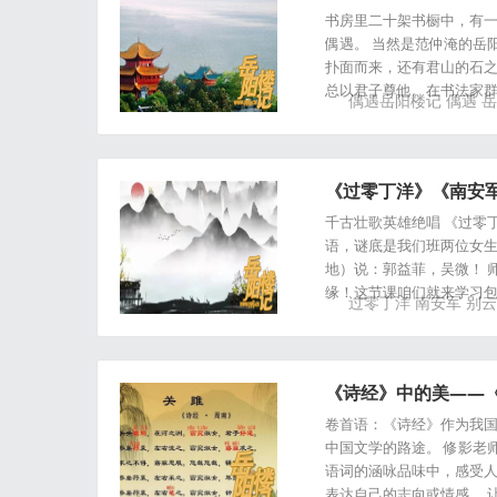
书房里二十架书橱中，有
偶遇。 当然是范仲淹的岳
扑面而来，还有君山的石之
总以君子尊他。在书法家
偶遇岳阳楼记
偶遇
岳
《过零丁洋》《南安
千古壮歌英雄绝唱 《过零
语，谜底是我们班两位女生
地）说：郭益菲，吴微！ 
缘！这节课咱们就来学习
过零丁洋
南安军
别云
《诗经》中的美——
卷首语：《诗经》作为我
中国文学的路途。 修影老
语词的涵咏品味中，感受
表达自己的志向或情感。 