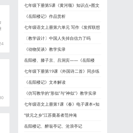
七年级下册第5课《黄河颂》知识点+图文
解读
《岳阳楼记》作品赏析
合
七年级语文上册第六单元 写作《发挥联想
趣
和想象》写作指导+范
〔教学设计〕中国人失掉自信力了吗
24
《动物笑谈》教学实录
岳阳楼、滕子京、吕洞宾——《岳阳楼
记》备课素材
七年级下册第19课《外国诗二首》同步练
习及参考答案
《岳阳楼记》文本解读
《仿写教学的“形似”与“神似”》教学实录
30
七年级语文上册第1课《春》电子课本+知
识点+图文解读
“状元之乡”江苏奠基者范仲淹
岳阳楼记、醉翁亭记、沧浪亭记