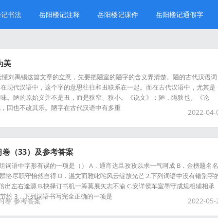
楼记书法
岳阳楼记注释
岳阳楼记课件
岳阳楼记通假字
为美
读懂刘禹锡这篇文章的立意，先要把陋室的陋字的含义弄清楚。陋的古代汉语词
。在现代汉语中，这个字的意思往往和丑联系在一起。而在古代汉语中，尤其是
意味。陋的原始义并不是丑，而是狭窄、狭小。《说文》：陋，阨狭也。《论
忧，回也不改其乐。陋字在古代汉语中有多重
2022-04-
卷（33）及参考答案
各组词语中字形有误的一项是（） A．通宵达旦孜孜以求一气呵成 B．金榜题名
群恪尽职守怡然自得 D．温文而雅叱咤风云绽放光芒 2.下列词语中没有错别字
人才倍出左右逢源 B.抉择订书机一筹莫展矢志不渝 C.安详侯车室墨守成规相辅相承
行节约 3．下列词语书写完全正确的一项是
习卷
参考答案
2022-05-