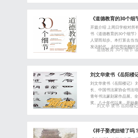
《道德教育的30个细
开篇介绍 上周日学校对所
书《道德教育的30个细节
人望而却步。本打算去当
发达时代， 封控管控都控
道德教育
30个细节
刘文华隶书《岳阳楼
刘文华隶书《岳阳楼记》 
长、中国书法家协会书法
青年书法篆刻家作品展。
奖。八十年代以来，开始
刘文华
隶书
岳阳楼记
《祥子娶虎妞错了吗