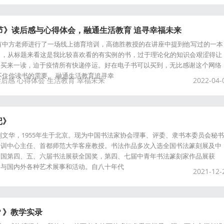
节》读后感与心得体会，融通生活教育 追寻幸福未来
有中方老师进行了一场线上德育培训，高德胜教授的在讲座中提到他写过的一本
》，从标题来看这是我比较喜欢看的有实例的书，过于理论化的知识会艰涩得让
当买来一读，迫于疫情所有快递停运。好在电子书可以买到，无比感谢这个网络
不住你读书的需要。 融通生活教育追寻幸
读后感
心得体会
生活教育
幸福未来
2022-04-
记》
刘文华，1955年生于北京。现为中国书法家协会理事、评委、隶书本委员会秘书
培训中心主任、首都师范大学客座教授。书法作品多次入选全国书法篆刻展及中
全国第四、五、六届书法展获全国奖，第四、七届中青年书法篆刻家作品展获
参与国内外各种艺术展事和活动。自八十年代
2021-12-
？》教学实录