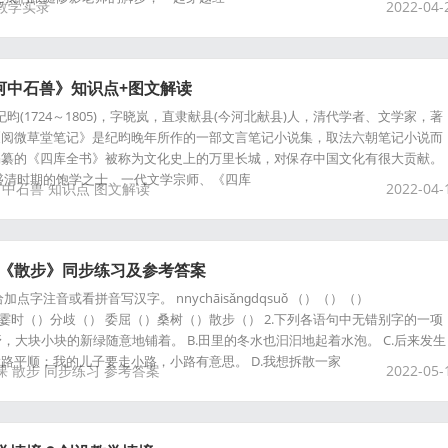
教学实录
2022-04-
河中石兽》知识点+图文解读
纪昀(1724～1805)，字晓岚，直隶献县(今河北献县)人，清代学者、文学家，著
《阅微草堂笔记》是纪昀晚年所作的一部文言笔记小说集，取法六朝笔记小说而
编纂的《四库全书》被称为文化史上的万里长城，对保存中国文化有很大贡献。
盛清时期的饱学之士、一代文学宗师、《四库
河中石兽
知识点
图文解读
2022-04-
课《散步》同步练习及参考答案
加点字注音或看拼音写汉字。 nnychāisǎnɡdqsuǒ （）（）（）
（）（） 一霎时（）分歧（） 委屈（）桑树（）散步（） 2.下列各语句中无错别字的一项
野，大块小块的新绿随意地铺着。 B.田里的冬水也汩汩地起着水泡。 C.后来发生
路平顺；我的儿子要走小路，小路有意思。 D.我想拆散一家
课
散步
同步练习
参考答案
2022-05-