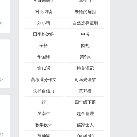
古诗词诵读
写作五
对比阅读
朱德的扁担
刘小晴
自然选择证明
22
田字格対临
中考
子衿
圆规
华国锋
第5课
第12课
桃花源记
27
高考满分作文
司马光砸缸
失掉自信力
黄鹤楼
行
四年级下册
吴南生
超全整理
教学​设计
儒家士人
需
22
范仲淹
《红楼梦》