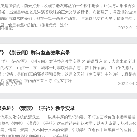
一架是加锁的，前天打开，发现了老友韩益的一个楷书册页，让我与岳阳楼再次
阳楼，当然是韩益老兄淋漓着欧味的正大光明的楷书。次第展开，洞庭湖的波涛
嶙峋与树木的苍郁，都在一笔一画里生动着。 与韩益兄交往久矣，疏密自然，
群里，他是有些特别的。细细想想，这个
阳楼记
2022-01-
军》《别云间》群诗整合教学实录
丁洋》《南安军》《别云间》群诗整合教学实录 01 谜语导入 师：大家来猜个谜
的名字。 山河千古在，城郭一时非饿死真吾志，梦中行采薇。 生（争先恐后
师：没错，是咱们班的郭益菲和吴微，这是文天祥《南安军》中的诗句，真是有
包括《南安军》在内的三首古诗《过零丁洋
间
教学实录
2022-04-
《关雎》《蒹葭》《子衿》教学实录
国诗乐文化传统的源头之一，以其丰厚的思想内容、不朽的艺术价值永远照耀着
师整合《关雎》《蒹葭》《子衿》这三首诗来组织教学，以美为议题，从对诗歌
人美、情美、景美，又不囿于原本的爱情，引领学生在创作中延续自己的理解，
让我们跟随修影老师的脚步，一起穿越经