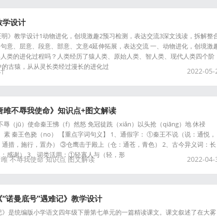
教学设计
的证明》教学设计1动物进化，创境激趣2预习检测，表达交流3深文浅读，拆解整
句意、层意、段意、部意、文意4延伸拓展，表达交流 一、动物进化，创境激
解人类的进化过程吗？人类经历了猿人类、原始人类、智人类、现代人类四个阶
中的古猿，从从灵长类经过漫长的进化过
计
2022-05-
唐雎不辱我使命》知识点+图文解读
辱（jū）使命秦王怫（f）然怒 免冠徒跣（xiǎn）以头抢（qiāng）地 休祲
o）素 秦王色挠（no） 【重点字词句义】 1、通假字： ①秦王不说（说：通悦，
：通措，施行，置办） ③仓鹰击于殿上（仓：通苍，青色） 2、古今异义词：长
：感谢） 3、词类活用：①轻寡人与（轻，形
唐雎
不辱我使命
知识点
图文解读
2022-04-
“诺曼底号”遇难记》教学设计
记》是统编版小学语文四年级下册第七单元的一篇精读课文。课文叙述了在大雾