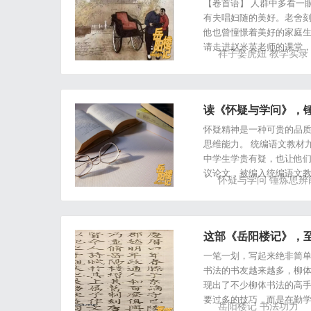
【卷首语】 人群中多看一
有夫唱妇随的美好。老舍
他也曾憧憬着美好的家庭
请走进赵米英老师的课堂
祥子娶虎妞
教学实录
读《怀疑与学问》，
怀疑精神是一种可贵的品质
思维能力。 统编语文教材
中学生学贵有疑，也让他们
议论文，被编入统编语文教
怀疑与学问
锤炼思辨
这部《岳阳楼记》，至
一笔一划，写起来绝非简单
书法的书友越来越多，柳体
现出了不少柳体书法的高手
要过多的技巧，而是在勤学
岳阳楼记
书法功力