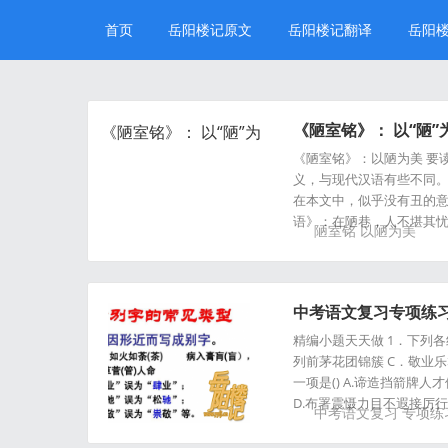
首页
岳阳楼记原文
岳阳楼记翻译
岳阳
《陋室铭》： 以“陋”
《陋室铭》：以陋为美 要
义，与现代汉语有些不同
在本文中，似乎没有丑的
语》：在陋巷，人不堪其
陋室铭
以陋为美
中考语文复习专项练习
精编小题天天做 1．下列
列前茅花团锦簇 C．敬业乐
一项是() A.谛造挡箭牌
D.布署震慑力目不遐接厉
中考语文复习
专项练