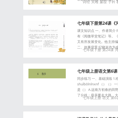
诗经
关雎
蒹葭
子衿
七年级下册第24课《
课文知识点 一、作者简介 
有《阅微草堂笔记》等。
又有所发展变化。他主持
二、故事背景 纪晓岚作为
七年级下册
第24课
七年级上册语文第6
同步练习 一、基础演练 1.给
shuǐbōlnlnxnf 
是（） A.这南方初春的田
了分歧：母亲要走大路，大
七年级上册
语文
第6