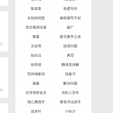
陈道复
热爱写作
永恒的忧愁
春联都写不好
语文模拟试卷
杨广
教案
散文教学之道
22
文征明
搞清问题
知识点
典范
徐世绩
翻译及讲解
范仲淹家训
找春天
、
杨森
解决问题
09
古诗赏析短文
兴旺八百年
我心携我手
硬笔书法高手
说木叶
小伙计