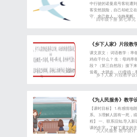
中行驶的诺曼底号客轮遭到
客安然脱险，自己却屹立
守、舍己救人、冷静果断、
四年级下册
第七单元
《乡下人家》片段教
课文原文： 词语教学：率
鸡在干什么？ 生：母鸡率
段？（第三自然段）接下来
耸着、大踏步。 (1)母鸡
乡下人家
片段教学设
《为人民服务》教学
【课时目标】 1.有感情地
系。 3.理解人固有一死
程】 一、联系旧知,导入新
课的生字，了解了课文的
为人民服务
教学设计