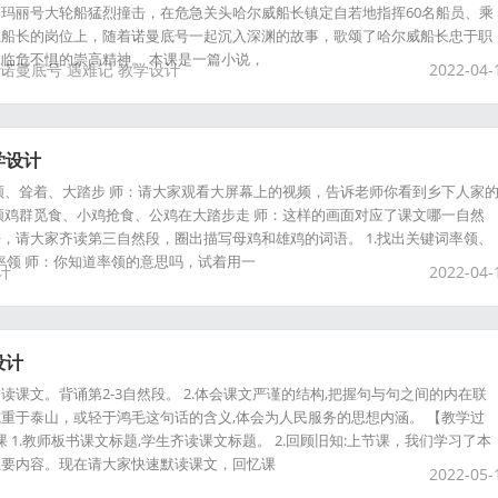
玛丽号大轮船猛烈撞击，在危急关头哈尔威船长镇定自若地指挥60名船员、乘
在船长的岗位上，随着诺曼底号一起沉入深渊的故事，歌颂了哈尔威船长忠于职
临危不惧的崇高精神。 本课是一篇小说，
诺曼底号
遇难记
教学设计
2022-04-
学设计
领、耸着、大踏步 师：请大家观看大屏幕上的视频，告诉老师你看到乡下人家
领鸡群觅食、小鸡抢食、公鸡在大踏步走 师：这样的画面对应了课文哪一自然
，请大家齐读第三自然段，圈出描写母鸡和雄鸡的词语。 1.找出关键词率领、
：率领 师：你知道率领的意思吗，试着用一
计
2022-04-
设计
朗读课文。背诵第2-3自然段。 2.体会课文严谨的结构,把握句与句之间的内在联
，或重于泰山，或轻于鸿毛这句话的含义,体会为人民服务的思想内涵。 【教学过
课 1.教师板书课文标题,学生齐读课文标题。 2.回顾旧知:上节课，我们学习了本
主要内容。现在请大家快速默读课文，回忆课
2022-05-