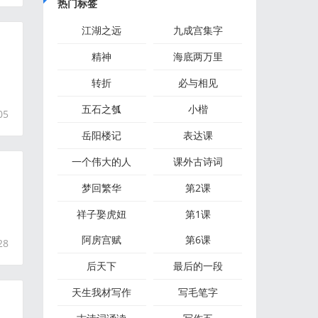
热门标签
江湖之远
九成宫集字
精神
海底两万里
转折
必与相见
五石之瓠
小楷
05
岳阳楼记​
表达课
一个伟大的人
课外古诗词
梦回繁华
第2课
祥子娶虎妞
第1课
阿房宫赋
第6课
28
后天下
最后的一段
天生我材写作
写毛笔字