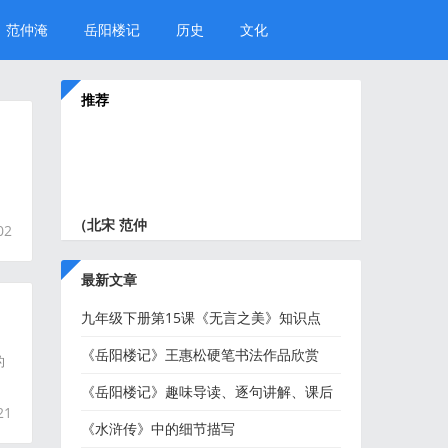
范仲淹
岳阳楼记
历史
文化
推荐
（北宋 范仲
02
淹）岳阳
最新文章
九年级下册第15课《无言之美》知识点
名
+图文解读
《岳阳楼记》王惠松硬笔书法作品欣赏
的
《岳阳楼记》趣味导读、逐句讲解、课后
21
练习...
《水浒传》中的细节描写