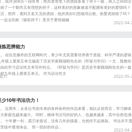
眼，或许演绎出一段传奇；然而老舍笔下的虎妞多看了祥子一眼，两人之间却没
刻画了一个勤劳又有理想的祥子，这样美好的形象难道不配拥有美好的爱情吗？
生活，然而，遇到又老又丑的虎妞，他的美好幻想烟消云散。他娶虎妞错了吗？
，一起去剖析《骆驼祥子》里关于爱情婚姻
2022-04-
锤炼思辨能力
。 在信息爆炸的互联网时代，青少年尤其需要培养善于质疑、科学严谨的逻辑
九年级上册第五单元编选了历史学家顾颉刚先生的《怀疑与学问》一文，既教给
由此学习议论性文本写作特点。 《怀疑与学问》是历史学家顾颉刚先生的一篇
材九年级上册第五单元。 作为议论性文
能力
2022-05-
少10年书法功力！
。 近两年，从各位书友传来的各种各样的作品来看，相比从前而言，学习柳体
大家庭也越来越大。 同时，柳体书法写的好的人，也越来越多，其中自然也涌
。 十年磨一剑，霜刃未曾试，没有几年的摸索，当然经不起推敲。 书法并不
苦练中逐渐体会。 而一部好的作品，
2022-04-