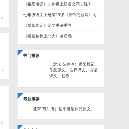
《岳阳楼记》九年级上册语文同步练习
七年级语文上册第19课《皇帝的新装》同
14
步练习及参考答案
《岳阳楼记》金文书法手卷
《摇着轮椅上北大》读后感
的
热门推荐
（北宋 范仲淹）岳阳楼记
作品原文、注释译文、白话
17
译文、创作
最新推荐
（北宋 范仲淹）岳阳楼记作品原文、
注释译文、白话译文、创作
16