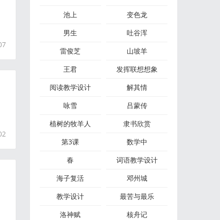
池上
变色龙
男生
吐谷浑
07
雷俊芝
山坡羊
王君
发挥联想想象
阅读教学设计
解其情
咏雪
吕蒙传
植树的牧羊人
隶书欣赏
02
第3课
数学中
春
词语教学设计
海子复活
邓州城
教学设计
最苦与最乐
洛神赋
核舟记