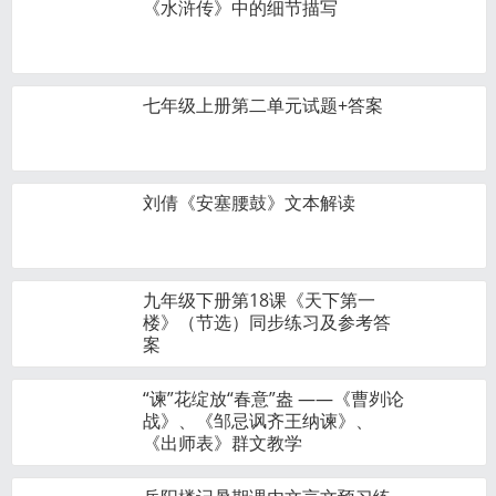
《水浒传》中的细节描写
七年级上册第二单元试题+答案
刘倩《安塞腰鼓》文本解读
九年级下册第18课《天下第一
楼》（节选）同步练习及参考答
案
“谏”花绽放“春意”盎 ——《曹刿论
战》、《邹忌讽齐王纳谏》、
《出师表》群文教学