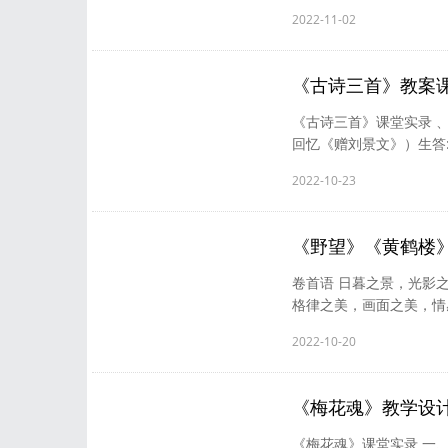
谋略充满智慧的故事，我
2022-11-02
字多读几遍碰到读不懂的
排名次，你觉得可以怎么
诸葛亮的智慧形象。 2、
《古诗三首》教案
《古诗三首》课堂实录 
回忆《赠刘景文》）生答:
经过拼音认读，自我读---
2022-10-23
教师、学生评价 4、这
和王伦的情谊深) 5、再
成果。 8、师生配合...
[详
《野望》《黄鹤楼
卷首语 日暮之景，光影
格律之美，画面之美，情
暮、人生之暮，吴老师打
2022-10-20
让课堂回归生活，让文学
《黄鹤楼》《使至塞上》
上》群诗教学 设计背景及
《梅花魂》教学设
《梅花魂》课堂实录 一