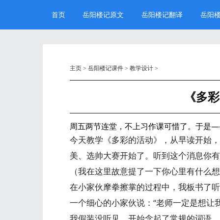
首页
岳阳楼记原文
岳阳楼记翻译
岳阳
主页
>
岳阳楼记课件
>
教学设计
>
《多彩
周五两节连堂，不上习作课可惜了。于是—
今天教学《多彩的活动》，从早读开始，
美、选帅大赛开始了。听到这个消息你有
（我在这里故意提了一下你心里有什么想
在小家伙摩拳擦掌的过程中，我板书了听
一个细心的小家伙说：“老师一定是想让
我假装没听见，开始念起了常规的词语，