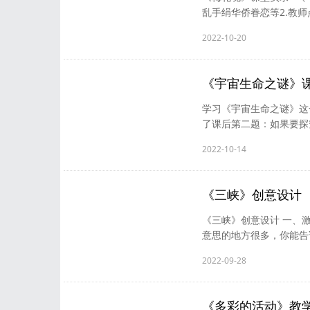
乱手绢华侨眷恋等2.教师
读音。 5.结合语境，
2022-10-20
果，侧重检测学生对词语
(1)课文写了外祖父的哪
的哪几件事？3.教师指导概
《宇宙生命之谜》
学习《宇宙生命之谜》这
了课后第二题：如果要探
有没有生命的呢？ 第2
2022-10-14
两个问题，需要重点阅读
得每个自然段都需要详细
句，非要选出最重要的一个
《三峡》创意设计
《三峡》创意设计 一、
意思的地方很多，你能告
次了，常常随口吐出的回
2022-09-28
小导游领着父母、好友实
同学们先用简洁生动的语
们对三峡神往。 （20--50
《多彩的活动》教