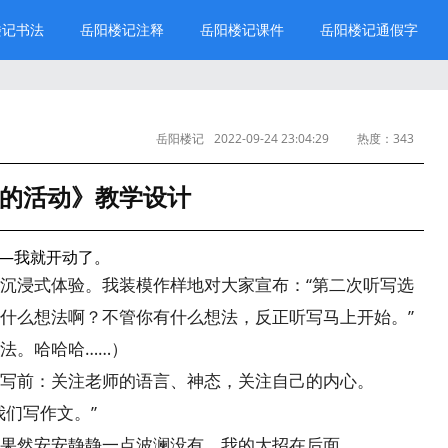
楼记书法
岳阳楼记注释
岳阳楼记课件
岳阳楼记通假字
岳阳楼记
2022-09-24 23:04:29
热度：
343
的活动》教学设计
—我就开动了。
沉浸式体验。我装模作样地对大家宣布：“第二次听写选
什么想法啊？不管你有什么想法，反正听写马上开始。”
法。哈哈哈……）
写前：关注老师的语言、神态，关注自己的内心。
我们写作文。”
果然安安静静一点波澜没有。我的大招在后面。