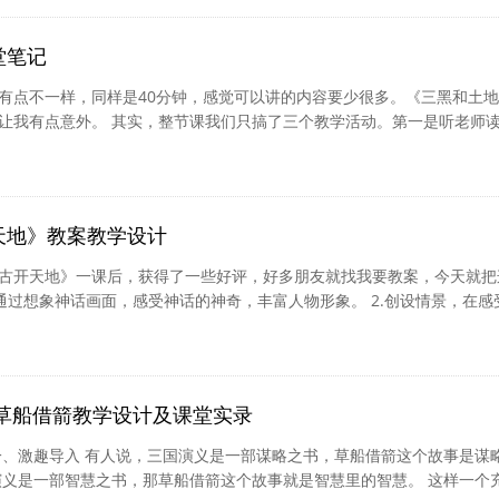
兴壮思飞，欲上青天览明月。李白 5、明月松间照，清泉石上流。王维 6
 7、露从...
[详细]
堂笔记
有点不一样，同样是40分钟，感觉可以讲的内容要少很多。《三黑和土
让我有点意外。 其实，整节课我们只搞了三个教学活动。第一是听老师
问号。读完之后，留了两分钟讲解了一下作者创作的背景，顺便梳理了一
习活动就是分析诗歌的前三节。读一读这三节诗，好在哪里？为什么题目
写三黑，而写农民？ 这部分的好不难发现，小朋友一下就感受到了农民
的是旱天的鹅，一下就把农民的本真和淳朴展...
[详细]
天地》教案教学设计
盘古开天地》一课后，获得了一些好评，好多朋友就找我要教案，今天就把
1.通过想象神话画面，感受神话的神奇，丰富人物形象。 2.创设情景，在感
索神话对今天的影响。 教学流程 环节一：创设情境，引发思考 1.出示微
古命名芯片呢？启发思考，引入课题。 【设计意图】2022版新课标倡导
出发，创设丰富多样的学习情境，设计富有挑战性的任务，激发学生的好
中国民族企业...
[详细]
:草船借箭教学设计及课堂实录
一、激趣导入 有人说，三国演义是一部谋略之书，草船借箭这个故事是谋
演义是一部智慧之书，那草船借箭这个故事就是智慧里的智慧。 这样一个