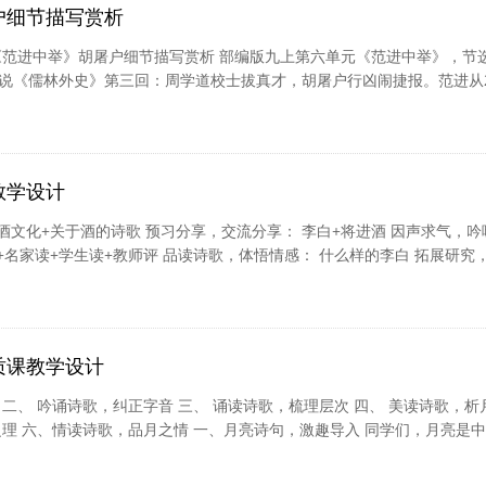
户细节描写赏析
《范进中举》胡屠户细节描写赏析 部编版九上第六单元《范进中举》，节
说《儒林外史》第三回：周学道校士拔真才，胡屠户行凶闹捷报。范进从
到54岁胡子花白才在考官周进的怜悯下得以中举。此刻，范进回想三十
为官后的功名利禄，一个好！字，涵盖了千言外语，酸甜苦楚，喜极而疯
，范进自然会作为小说主要人物去分析。但是他的岳父大人胡屠户在文中
，他将胡屠户刻画的更是个性鲜明，栩栩...
[详细]
教学设计
 酒文化+关于酒的诗歌 预习分享，交流分享： 李白+将进酒 因声求气，吟
+名家读+学生读+教师评 品读诗歌，体悟情感： 什么样的李白 拓展研究
酒诗歌 ，激趣导入 1.酒文化：酒不醉而人自醉。 酒，在中国人看来，已
一种人际交流和促进情感交流、抒发情感的有效载体。 千百年来，酒和
夫曾说过：把唐诗拿来压榨，会榨出半斤酒来。 今天，让我们一起吟诵那
散发着或...
[详细]
质课教学设计
二、 吟诵诗歌，纠正字音 三、 诵读诗歌，梳理层次 四、 美读诗歌，析
之理 六、情读诗歌，品月之情 一、月亮诗句，激趣导入 同学们，月亮是
。请大家一起回忆学过、听过的关于月亮的诗句。 1、床前明月光，疑是
故乡李白 2、举杯邀明月，对影成三人。李白 3、我寄愁心与明月，随君