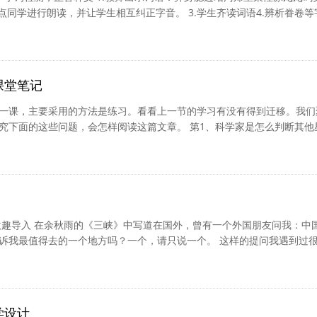
点同学进行朗读，并让学生相互纠正字音。 3.学生齐读词语4.辨析眷卷等
选词填空，理解玷污秉性眷恋的意思。 （通过略读课文,重在检测学生的预习
的识记、辨析及理解。 二、 梳理文脉，概括标题 1.默读课文，边读边思
几件事？(2)表达了外祖父怎样的思想感情？2.全班交流汇报：课文写了外
括...
[详细]
课堂笔记
一课，主要采用的方法是练习。看看上一节的学习有没有得到迁移。我们
究下面的这些问题，会怎样阅读这篇文章。 第1、科学家是怎么判断其他
、人类是否有可能移居火星？ 我提出的要求是：快速浏览课文，看看要解
课文的哪几个自然段？ 同学们快速浏览之后，答案五花八门，好些同学
地读。很显然带着目的读，目的并没有达到。针对第一个问题，我追问了
自然段呢？ 大家聚焦了第三自然段。...
[详细]
激趣导入 在余秋雨的《三峡》中写道在国外，曾有一个外国朋友问我：中
诉我最值得去的一个地方吗？一个，请只说一个。 这样的提问我遇到过
答是：三峡！这篇文章有很多写三峡的雄奇险拔，清幽秀丽的句子，请你
地游览《三峡》这一闻名遐迩的景点吧。 二、品析妙处 （一） 写导游词
言说一段导游词，向即将观光三峡的亲朋好友总体介绍一下三峡的风景，
字） 学生交流导游词--...
[详细]
学设计