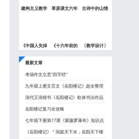
建构主义教学
草原课文六年
古诗中的山情
设计的
级上册
水意—
《中国人失掉
《十六年前的
〔教学设计〕
自信力
回忆》
中国人
最新文章
考场作文立意“四字经”
九年级上册文言文《岳阳楼记》超全整理
清代王澍楷书《岳阳楼记》欧体书法作品
欣赏
岳阳楼记复习全攻略
七年级下册第17课《紫藤萝瀑布》知识点
+图文解读
《岳阳楼记》＂洞庭天下水，岳阳天下楼