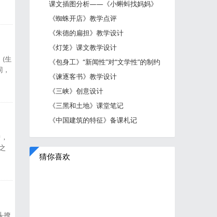
的生
课文插图分析——《小蝌蚪找妈妈》
物排
《蜘蛛开店》教学点评
把握
《朱德的扁担》教学设计
《灯笼》课文教学设计
(生
《包身工》“新闻性”对“文学性”的制约
词，
《谏逐客书》教学设计
读，
李白
《三峡》创意设计
自学
《三黑和土地》课堂笔记
《中国建筑的特征》备课札记
中，
之
猜你喜欢
法，
望》
塞
头撩