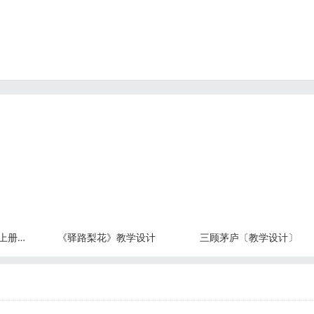
外形仿写课——三年级上册第五单元《搭船的鸟》
《驿路梨花》教学设计
三顾茅庐〔教学设计〕