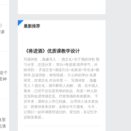
、广
地》
最新推荐
读课
下有
是
《将进酒》优质课教学设计
对土
写酒诗歌 ，激趣导入 ： 酒文化+关于酒的诗歌 预
习分享，交流分享： 李白+将进酒 因声求气，吟
咏诗韵： 齐读正音+诵读方法+名家读+学生读+教
这个
师评 品读诗歌，体悟情感： 什么样的李白 拓展
受神
研究，饮酒文化 作业布置 一、写酒诗歌 ，激趣
课。
导入 1.酒文化：酒不醉而人自醉。 酒，在中国人
看来，已经不仅仅是简单的饮品，而是一种人际
情境
交流和促进情感交流、抒发情感的有效载体。 千
奇
百年来，酒和古人早已结缘。 台湾诗人洛夫曾说
过：把唐诗拿来压榨，会榨出半斤酒来。 今天，
让我们一起吟诵那些读过的、背过的，在记忆中
还散发着或...
略里
充满