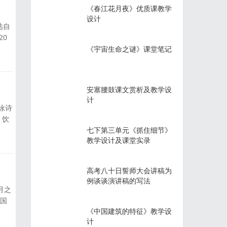
《春江花月夜》优质课教学
设计
选自
20
多年
《宇宙生命之谜》课堂笔记
也便
作者
安塞腰鼓课文赏析及教学设
计
咏诗
，饮
经不
七下第三单元《抓住细节》
教学设计及课堂实录
古人
些读
高考八十日誓师大会讲稿为
例谈谈演讲稿的写法
月之
中国
《中国建筑的特征》教学设
地上
计
直到