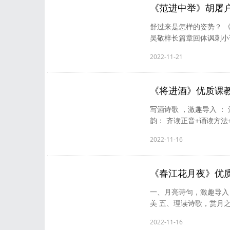
《范进中举》胡屠
舒过来是怎样的姿势？ 
吴敬梓长篇章回体讽刺小
岁年轻小伙开始科场考试
2022-11-21
来的辛酸屈辱，展望中举
是自然之事。 教授此课
吴敬梓着墨也是颇为用心
《将进酒》优质课
写酒诗歌 ，激趣导入 ：
韵： 齐读正音+诵读方法
酒文化 作业布置 一、写
2022-11-16
仅仅是简单的饮品，而是
早已结缘。 台湾诗人洛
过的、背过的，在记忆中还
《春江花月夜》优
一、月亮诗句，激趣导入 
美 五、理读诗歌，赏月
古典诗词中最典型的意象
2022-11-16
霜。举头望明月，低头思