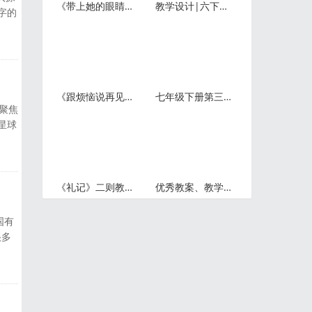
《带上她的眼睛》教案教学设计
教学设计|六下《为人民服务》
字的
成
考：
祖父
《跟烦恼说再见》教学设计pdf课件
七年级下册第三单元：单元整体教学设计
聚焦
星球
决这
都觉
一
《礼记》二则教案
优秀教案、教学设计（试讲稿）案例展示:《祖先的摇篮》
国有
很多
这个
 请
让他