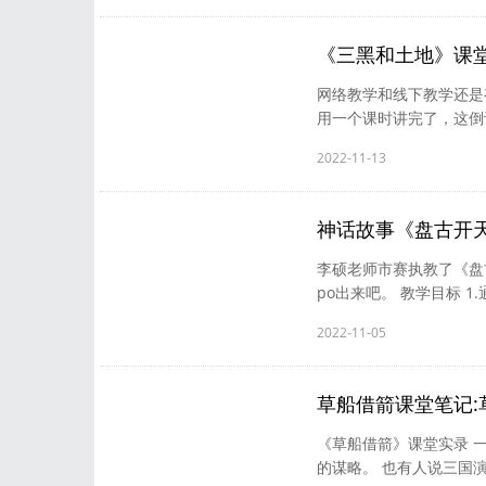
夜郎西。李白 4、俱怀逸
泽生明月，苍山夹乱流。马戴
《三黑和土地》课
网络教学和线下教学还是
用一个课时讲完了，这倒
文，在不理解的地方标注
2022-11-13
特点的词语。 第二个学
《三黑和土地》，却不先
地的喜爱。特别生动形象
神话故事《盘古开
​李硕老师市赛执教了《
po出来吧。 教学目标 
话人物形象的过程中，探
2022-11-05
2.华为公司为什么要以盘
化教学，从语文生活实际
心、想象力、求知欲。作为
草船借箭课堂笔记
《草船借箭》课堂实录 
的谋略。 也有人说三国