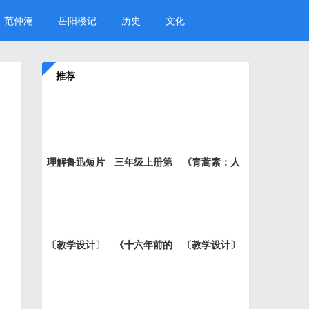
范仲淹
岳阳楼记
历史
文化
推荐
理解鲁迅短片
三年级上册第
《青蒿素：人
小说《
六单元
类征服
〔教学设计〕
《十六年前的
〔教学设计〕
老王
回忆》
就英法