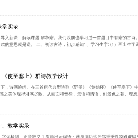
相信同学们一定很感兴趣，打开书本，自由大声地朗读，课文碰到不认识
句子，请你多念几遍读完后，请你从谋略和智慧的角度给故事中的四个人
排（6分钟） 二、初步感受，诸葛亮的智慧形象。 1、指明排序通过直觉
尽管答案不同，有一点是一致的...
[详细]
课堂实录
、导入新课，解读课题 解释赠。我们以前也学习过一首题目中有赠的古诗。
赠的意思就是送。 二、初读古诗，初步感知1、学习生字: (1）画出生字
-指读----齐读(2)指导写字 2、自读古诗，读准字音，读通句子。3、抽生
首诗反反复复读了多篇，什么感受?用一个词或一句话说说这首诗你的感受?(
带着这种感觉读6、抽生读、齐读 7、学生汇报此刻让教师检查一下你们的
细]
》《使至塞上》群诗教学设计
之下，诗画缠绵。在三首唐代典型诗歌《野望》《黄鹤楼》《使至塞下》
感之美体现得淋漓尽致。从画面和音律，景语和情语，到景色之暮、理想
通生活与文本，设置旅行者的选择、绘画摄影爱好者的定格的换位探究之
融入审美，让语言深入心灵。欢迎走进本期青春课堂 邂逅日暮之美 《野
群诗教学设计 新坍初级中学吴永生 学科课题 《野望》《黄鹤楼》《使至
意图 《野望》《黄鹤楼》《使至塞上...
[详细]
计、教学实录
、 字词检测，正音释义 1.教师出示词语：葬身腮边玷污郑重秉性凉飕飕码