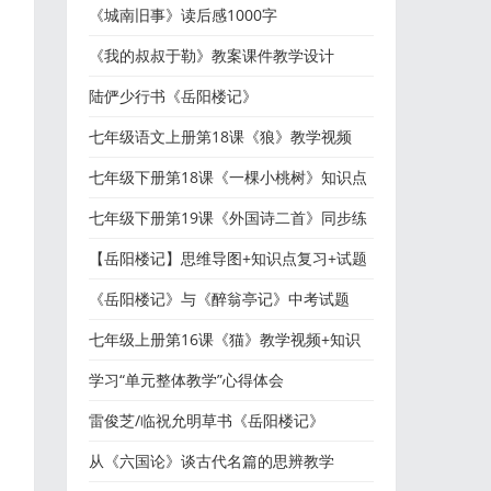
＂
《城南旧事》读后感1000字
《我的叔叔于勒》教案课件教学设计
陆俨少行书《岳阳楼记》
七年级语文上册第18课《狼》教学视频
+知识点+图文解读
七年级下册第18课《一棵小桃树》知识点
+图文解读
七年级下册第19课《外国诗二首》同步练
习及参考答案
【岳阳楼记】思维导图+知识点复习+试题
精练
《岳阳楼记》与《醉翁亭记》中考试题
七年级上册第16课《猫》教学视频+知识
点+图文解读
学习“单元整体教学”心得体会
雷俊芝/临祝允明草书《岳阳楼记》
从《六国论》谈古代名篇的思辨教学