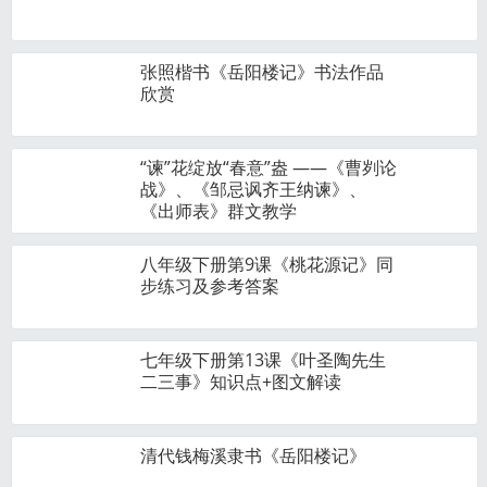
张照楷书《岳阳楼记》书法作品
欣赏
“谏”花绽放“春意”盎 ——《曹刿论
战》、《邹忌讽齐王纳谏》、
《出师表》群文教学
八年级下册第9课《桃花源记》同
步练习及参考答案
七年级下册第13课《叶圣陶先生
二三事》知识点+图文解读
清代钱梅溪隶书《岳阳楼记》