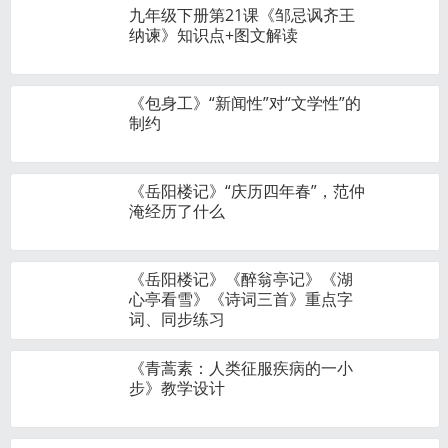
九年级下册第21课《邹忌讽齐王
纳谏》知识点+图文解读
《包身工》“新闻性”对“文学性”的
制约
《岳阳楼记》“庆历四年春”，范仲
淹经历了什么
《岳阳楼记》《醉翁亭记》《湖
心亭看雪》《诗词三首》重点字
词、同步练习
《青蒿素：人类征服疾病的一小
步》教学设计