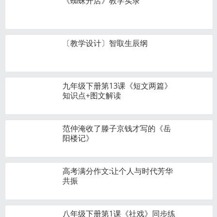
《蜘蛛开店》教学实录
〔教学设计〕智取生辰纲
九年级下册第13课《短文两篇》
知识点+图文解读
范仲淹收了滕子京钱才写的《岳
阳楼记》
高考满分作文:让个人与时代芳华
共振
八年级下册第1课《社戏》同步练