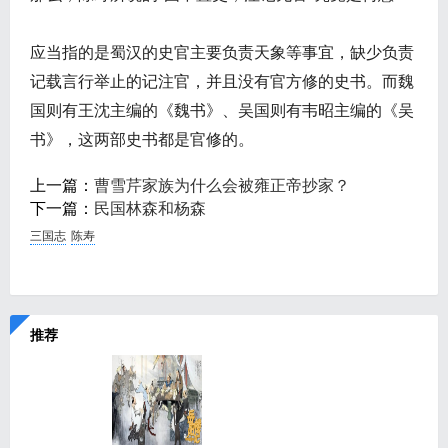
应当指的是蜀汉的史官主要负责天象等事宜，缺少负责
记载言行举止的记注官，并且没有官方修的史书。而魏
国则有王沈主编的《魏书》、吴国则有韦昭主编的《吴
书》，这两部史书都是官修的。
上一篇：
曹雪芹家族为什么会被雍正帝抄家？
下一篇：
民国林森和杨森
三国志
陈寿
推荐