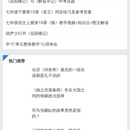
《岳阳楼记》与《醉翁亭记》中考试题
七年级下册第10课《老王》同步练习及参考答案
七年级语文上册第18课《狼》教学视频+知识点+图文解读
陆俨少行书《岳阳楼记》
学习“单元整体教学”心得体会
热门推荐
论语《侍坐章》最后的一段应
该都是孔子说的
《烛之武退秦师》夹在大国之
间的地缘政治选择
司马光砸缸的故事竟然是假
的？