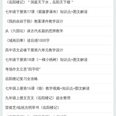
《岳阳楼记》＂洞庭天下水，岳阳天下楼＂
七年级下册第17课《紫藤萝瀑布》知识点+图文解读
《我的叔叔于勒》教案课件教学设计
从《六国论》谈古代名篇的思辨教学
《城南旧事》读后感1000字
高中语文必修下册第六单元教学设计
七年级下册第18课《一棵小桃树》知识点+图文解读
考场作文立意“四字经”
岳阳楼记复习全攻略
七年级上册第16课《猫》教学视频+知识点+图文解读
九年级上册文言文《岳阳楼记》超全整理
雷俊芝/临祝允明草书《岳阳楼记》