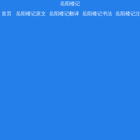
岳阳楼记
首页
岳阳楼记原文
岳阳楼记翻译
岳阳楼记书法
岳阳楼记