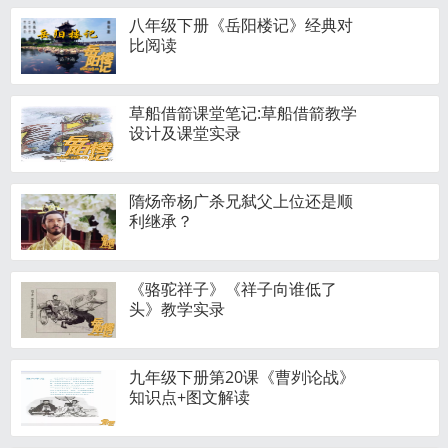
八年级下册《岳阳楼记》经典对
比阅读
草船借箭课堂笔记:草船借箭教学
设计及课堂实录
隋炀帝杨广杀兄弑父上位还是顺
利继承？
《骆驼祥子》《祥子向谁低了
头》教学实录
九年级下册第20课《曹刿论战》
知识点+图文解读