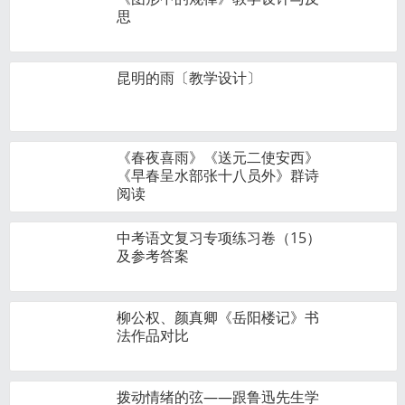
思
昆明的雨〔教学设计〕
《春夜喜雨》《送元二使安西》
《早春呈水部张十八员外》群诗
阅读
中考语文复习专项练习卷（15）
及参考答案
柳公权、颜真卿《岳阳楼记》书
法作品对比
拨动情绪的弦——跟鲁迅先生学