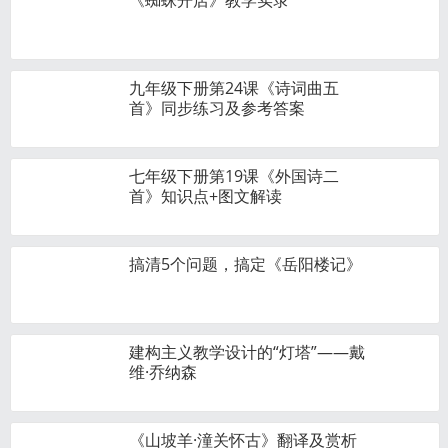
《蜘蛛开店》教学实录
九年级下册第24课《诗词曲五
首》同步练习及参考答案
七年级下册第19课《外国诗二
首》知识点+图文解读
搞清5个问题，搞定《岳阳楼记》
建构主义教学设计的“灯塔”——戴
维·乔纳森
《山坡羊·潼关怀古》翻译及赏析