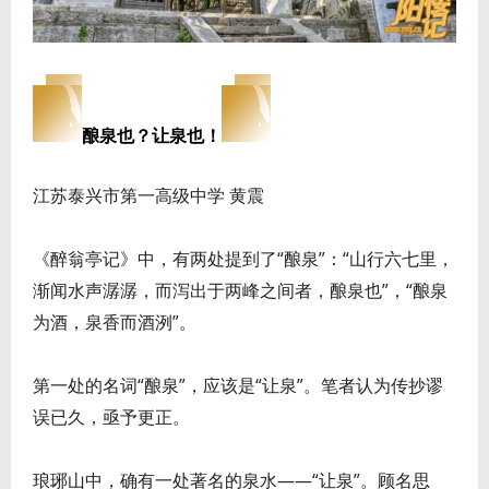
酿泉也？让泉也！
江苏泰兴市第一高级中学 黄震
《醉翁亭记》中，有两处提到了“酿泉”：“山行六七里，
渐闻水声潺潺，而泻出于两峰之间者，酿泉也”，“酿泉
为酒，泉香而酒洌”。
第一处的名词“酿泉”，应该是“让泉”。笔者认为传抄谬
误已久，亟予更正。
琅琊山中，确有一处著名的泉水——“让泉”。顾名思