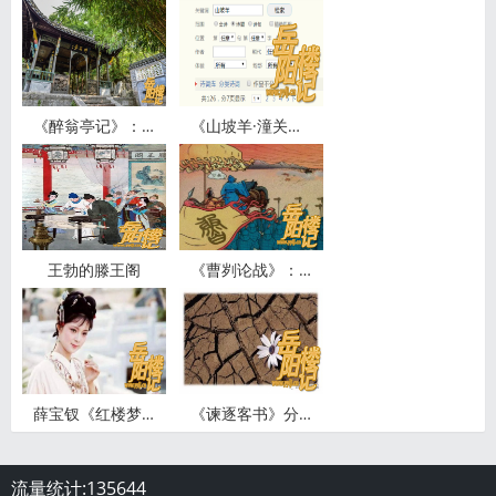
《醉翁亭记》：“酿泉”应为“让泉”
《山坡羊·潼关怀古》翻译及赏析写作背景及表达的感情
王勃的滕王阁
《曹刿论战》：只有对话的战争叙事
薛宝钗《红楼梦》里最漂亮的女孩子
《谏逐客书》分层文言知识点详细讲解
流量统计:
135644