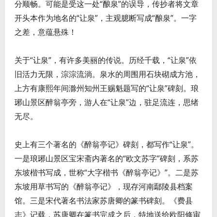
分顺畅。可能是受这一处“酿泉”的误导，传抄者将文章
开头本作为地名的“让泉”，主观臆断写成“酿泉”。一字
之差，意蕴悬殊！
关于“让泉”，有许多美丽的传说。历经千载，“让泉”依
旧活力无限，淙淙流淌。泉水的周围用石块砌成方池，
上方有康熙年间滁州知州王赐魁题写的“让泉”碑刻。琅
琊山景区醉翁亭旁，游人在“让泉”边，驻足流连，思绪
无尽。
史上有三个著名的《醉翁亭记》碑刻，都写作“让泉”。
一是琅琊山景区宝宋斋内著名的“欧文苏字”碑刻，系苏
东坡楷书写成，世称“大字楷书《醉翁亭记》”。二是苏
东坡用草书写的《醉翁亭记》，现存河南鄢陵县档案
馆。三是宋代著名书法家苏唐卿的篆书碑刻。《费县
志》记载，苏唐卿在篆书完成之后，特地送给欧阳修审