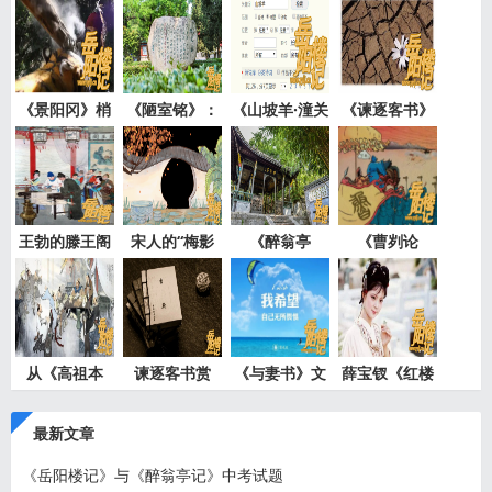
《景阳冈》梢
《陋室铭》：
《山坡羊·潼关
《谏逐客书》
棒的读
以“陋
怀古》
分层文
王勃的滕王阁
宋人的“梅影
《醉翁亭
《曹刿论
词”：
记》：“酿
战》：只有
从《高祖本
谏逐客书赏
《与妻书》文
薛宝钗《红楼
纪》看“
析：转危
言详细
梦》里
最新文章
《岳阳楼记》与《醉翁亭记》中考试题