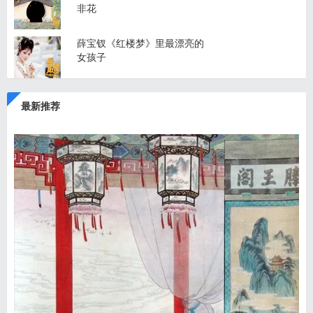
非花
薛宝钗《红楼梦》里最漂亮的
女孩子
最新推荐