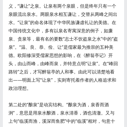
义，“谦让”之泉。让泉有两个泉眼，但是终年只有一个
泉眼流出泉水。两眼泉水相互谦让，交替从两峰之间出
水。“让泉”的命名体现了中华民族谦虚礼让的美德。在
中国传统文化中，多有以泉名寄寓深意的例子，如廉
泉、贪泉等，最有名的要数“志士不饮盗泉之水”中的“盗
泉”。“温、良、恭、俭、让”是儒家最为推崇的五种美
德。欧阳修深受儒家思想的影响，在《醉翁亭记》开
头，由山而峰，由峰而泉，并特意点明“让泉”。在“峰回
路转”之后，才写醉翁亭的人和事。由此可以清楚地看
出——明面上写“让泉”，实则寄托着作者的人格追求和
政治理想。
第二处的“酿泉”是动宾结构。“酿泉为酒，泉香而酒
洌”，意思是用泉水酿酒，泉水清香，酒也清澈。又与
上句“临溪而渔，溪深而鱼肥”中的“临溪”相对，句意十