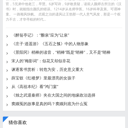
官，5兄弟中他老三，早慧。6岁写诗，9岁敢质疑，读前人颜师古所注的《汉
书》时，就能指出颜氏的错误。1214岁从名师学医。16岁科举及第。可谓神
童。 一路顺风快帆。 贞观之治的遗风让王勃那一代人意气风发，那是一个权
力不古，才华寻租的时代...
《醉翁亭记》：“酿泉”应为“让泉”
《庄子·逍遥游》《五石之瓠》中的人物形象
《景阳冈》梢棒的读音，“梢棒”既是“哨棒”，又不是“哨棒
宋人的“梅影词”：似花又却似非花
谏逐客书赏析：转危为安，历史意义重大
薛宝钗《红楼梦》里最漂亮的女孩子
从《高祖本纪》看“鸿门宴”
《烛之武退秦师》夹在大国之间的地缘政治选择
窦娥冤的故事是真的吗？窦娥到底为什么冤
猜你喜欢