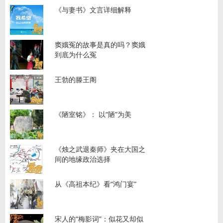
《与妻书》文言详细解释
窦娥冤的故事是真的吗？窦娥
到底为什么冤
王勃的滕王阁
《陋室铭》： 以“陋”为美
《烛之武退秦师》夹在大国之
间的地缘政治选择
从《高祖本纪》看“鸿门宴”
宋人的“梅影词”：似花又却似