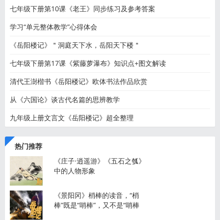
七年级下册第10课《老王》同步练习及参考答案
学习“单元整体教学”心得体会
《岳阳楼记》＂洞庭天下水，岳阳天下楼＂
七年级下册第17课《紫藤萝瀑布》知识点+图文解读
清代王澍楷书《岳阳楼记》欧体书法作品欣赏
从《六国论》谈古代名篇的思辨教学
九年级上册文言文《岳阳楼记》超全整理
热门推荐
《庄子·逍遥游》《五石之瓠》
中的人物形象
《景阳冈》梢棒的读音，“梢
棒”既是“哨棒”，又不是“哨棒