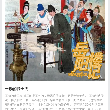
王勃的滕王阁
王勃的滕王阁 滕王阁是王勃的，无需注册商标，无需申请专利。 王勃制造传
说，传说制造王勃。 年轻的王勃，穿着华丽的《滕王阁序并诗》，繁华而绮
丽地行走在初唐的天空，行走在历代少年的景仰里。 唐朝建立30多年以后王
勃出生了，也就是相当于现在的80后。加之他出生在书香之家，祖上8代为