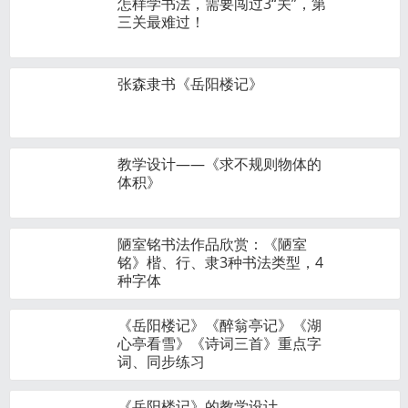
怎样学书法，需要闯过3“关”，第
三关最难过！
张森隶书《岳阳楼记》
教学设计——《求不规则物体的
体积》
陋室铭书法作品欣赏：《陋室
铭》楷、行、隶3种书法类型，4
种字体
《岳阳楼记》《醉翁亭记》《湖
心亭看雪》《诗词三首》重点字
词、同步练习
《岳阳楼记》的教学设计