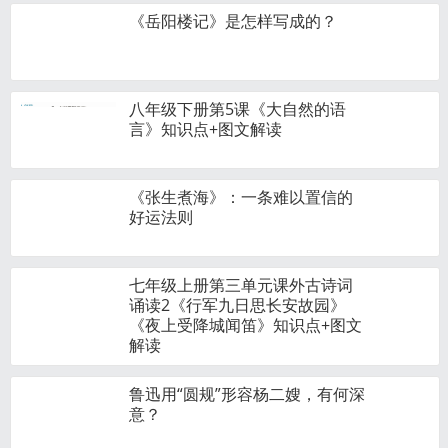
《岳阳楼记》是怎样写成的？
八年级下册第5课《大自然的语
言》知识点+图文解读
《张生煮海》：一条难以置信的
好运法则
七年级上册第三单元课外古诗词
诵读2《行军九日思长安故园》
《夜上受降城闻笛》知识点+图文
解读
鲁迅用“圆规”形容杨二嫂，有何深
意？