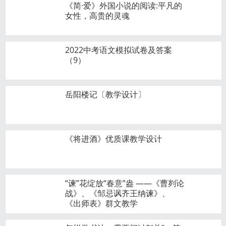
《简·爱》外国小说的阅读:平凡的
女性，高贵的灵魂
2022中考语文模拟试卷及答案
（9）
岳阳楼记〔教学设计〕
《将进酒》优质课教学设计
“谏”花绽放“春意”盎 ——《曹刿论
战》、《邹忌讽齐王纳谏》、
《出师表》群文教学