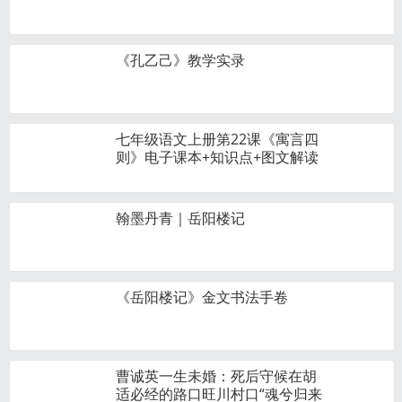
《孔乙己》教学实录
七年级语文上册第22课《寓言四
则》电子课本+知识点+图文解读
翰墨丹青｜岳阳楼记
《岳阳楼记》金文书法手卷
曹诚英一生未婚：死后守候在胡
适必经的路口旺川村口“魂兮归来