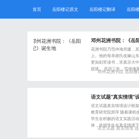
首页
岳阳楼记原文
岳阳楼记翻译
岳阳
邓州花洲书院：《岳
花洲书院乃范仲淹所建，
上。他的母亲谢氏改嫁山
更加刻苦读书，宋真宗大
提拔。 庆历三年，范仲淹
邓州花洲书院
岳阳楼
语文试题“真实情境”
语文试题真实情境设计框架
教育研究院郑萍 随着课程
学生在积极的语文实践活
体，依据学生在真实情境
语文试题
真实情境
设