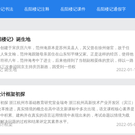
楼记书法
岳阳楼记注释
岳阳楼记课件
岳阳楼记通假字
阳楼记》诞生地
其创建于宋庆历六年，范仲淹原本是苏州吴县人，其父曾在徐州做官，故于任
东人朱文翰，范仲淹跟随母亲居住在山东邹平继父家。正是这样的经历，使得他
中符祥八年，范仲淹考中了进士，后来他得到了当朝副相晏殊的赏识，得以一路
第三次奉诏回京主持庆历新政，因受到一些权
记
诞生地
2022-01-
设计框架初探
初探 浙江杭州市基础教育研究室金瑞奇 浙江杭州高新技术产业开发区（滨江
改革推进，真实情境的概念在高中语文新课标中多次出现，语文课程核心素养是
动中积累、建构并在真实的语言运用情境中表现出来的，考试命题以情境为载
下解决问题的过程和结果评定其素养水平。
计框架
2022-05-