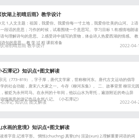
《饮湖上初晴后雨》教学设计
元 1.人文主题：祖国，我爱你。我爱你每一寸土地，我爱你壮美的山河。 2.语
一段话的意思；习作的时候，试着围绕一个意思写。 学习目标 1.有感情地朗读
语句理解诗句的意思。 2.感受诗中描写的景物，体会诗人热爱西湖的情感。 教
诗句的意思。 教 学 过 程 课前准备
饮湖初晴后雨
教学设计
2022-04-
小石潭记》知识点+图文解读
 柳宗元（773~819），字子厚，唐代文学家，世称柳河东。唐代古文运动的倡导
学的社会功能，唐宋八大家之一。今存《柳河东集》。 二、故事背景 柳宗元
累，被贬为永州司马。在永州的十年间，他以山水为寄托，遍游附近的奇山异
有诗情画意的游记作品永州八记。《小石潭记》
小石潭记
知识点
图文解读
2022-04-
山水画的意境》知识点+图文解读
读准字音,记准字形。 惆怅(chuchng) 真挚(zh) 渲染(xun) 2.理解重要词语的词