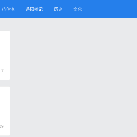
范仲淹
岳阳楼记
历史
文化
17
）
09