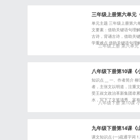
三年级上册第六单元
单元主题 三年级上册第六单
文要素：借助关键语句理解
古诗，背诵古诗，借助关键
学重难点 借助关键语句理解
三年级上册
第六单元
八年级下册第10课《
知识点 __ 一、作者简介
者，主张文以明道，注重文
受王叔文政治革新集团牵
水，写下了文笔清秀、富
八年级下册
第10课
九年级下册第14课《
课文知识点 (一)疏通字词 1.