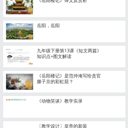
《岳阳楼记》译文及赏析
岳阳，岳阳
九年级下册第13课《短文两篇》
知识点+图文解读
《岳阳楼记》是范仲淹写给贪官
滕子京的彩虹屁？
《动物笑谈》教学实录
〔教学设计〕皇帝的新装