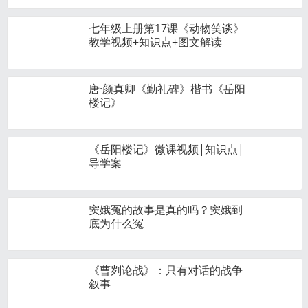
七年级上册第17课《动物笑谈》
教学视频+知识点+图文解读
唐·颜真卿《勤礼碑》楷书《岳阳
楼记》
《岳阳楼记》微课视频|知识点|
导学案
窦娥冤的故事是真的吗？窦娥到
底为什么冤
《曹刿论战》：只有对话的战争
叙事