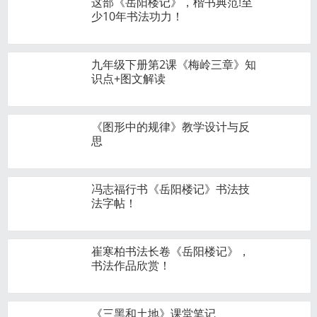
这部《岳阳楼记》，楷书典范!至
少10年书法功力！
九年级下册第2课《梅岭三章》知
识点+图文解读
《图形中的规律》教学设计与反
思
冯志福行书《岳阳楼记》书法技
法字帖！
崔寒柏书法长卷《岳阳楼记》，
书法作品欣赏！
《三黑和土地》课堂笔记