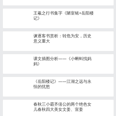
王羲之行书集字《陋室铭+岳阳楼
记》
谏逐客书赏析：转危为安，历史
意义重大
课文插图分析——《小蝌蚪找妈
妈》
《岳阳楼记》——江湖之远与永
恒的忧愁
春秋三小霸齐僖公的两个绝色女
儿春秋四大美女文姜、宣姜