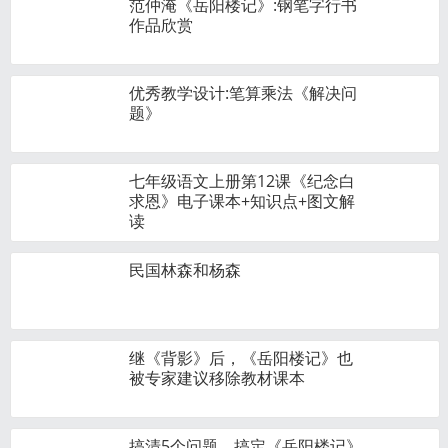
范仲淹《岳阳楼记》:钢笔字行书
作品欣赏
优秀教学设计:笔算乘法《解决问
题》
七年级语文上册第12课《纪念白
求恩》电子课本+知识点+图文解
读
民国林森和杨森
继《背影》后，《岳阳楼记》也
被专家建议移除教材课本
搞清5个问题，搞定《岳阳楼记》