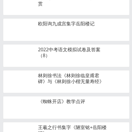
赏
欧阳询九成宫集字岳阳楼记
2022中考语文模拟试卷及答案
（8）
林则徐书法《林则徐临皇甫君
碑》与《林则徐小楷无量寿经》
《蜘蛛开店》教学点评
王羲之行书集字《陋室铭+岳阳楼