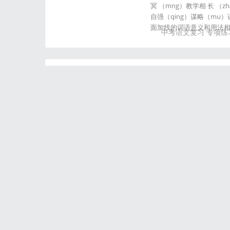
冥 （mng）教学相 长 （zhǎ
自强（qing）谋略（mu）讲信
面加线的词语意义和用法相
中考语文复习
专项练
《岳阳楼记》粤语朗
岳阳楼记 范仲淹 ngok6 joeng
nin4 ceon1 tang4 zi2 g
zing3 tung1 jan4 wo4 b
ngo
岳阳楼记
粤语朗诵
注
元代虞集隶书《岳阳
元代虞集隶书《岳阳楼记》（
庵先生。元代文学家、书
响，陶宗仪式《书史会要》
安寓舍虞集
元代
虞集
隶书
岳阳