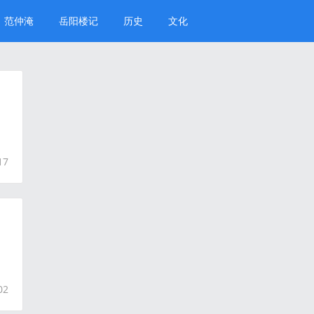
范仲淹
岳阳楼记
历史
文化
17
02