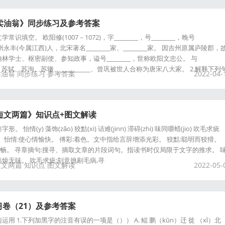
卖油翁》同步练习及参考答案
常识填空。 欧阳修(1007－1072)，字________，号________，晚号
族，吉州永丰(今属江西)人，北宋著名________家、________家。 因吉州原属庐陵郡，
林学士、枢密副使、参知政事，谥号________，世称欧阳文忠公。 与
_______、苏轼、苏洵、苏辙、__________、曾巩被世人合称为唐宋八大家。 2.解释下列
卖油翁
同步练习
参考答案
2022-04-
短文两篇》知识点+图文解读
 怡情(y) 藻饰(zǎo) 狡黠(xi) 诘难(jinn) 滞碍(zhi) 味同嚼蜡(jio) 吹毛求疵
词义。 怡情:使心情愉快。 傅彩:着色。文中指给言辞增添光彩。 狡黠:聪明而狡猾。
不通畅。 寻章摘句:搜寻、摘取文章的片段词句。指读书时仅局限于文字的推求。 
燥无味。 吹毛求疵:刻意挑剔毛病,寻
短文两篇
知识点
图文解读
2022-05-
卷（21）及参考答案
用 1.下列加黑字的注音有误的一项是（）） A. 鲲 鹏（kūn）迁 徙 （xǐ）北