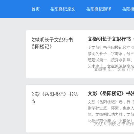
首页
岳阳楼记原文
岳阳楼记翻译
岳阳
文徵明长子文彭行书
明文彭行书岳阳楼记尺寸引首26
徵明的长子，字寿承，号
经廷试第一，授秀水训导。
艺术史上，文彭以篆刻享
文徵明
长子
文彭
行
文彭《岳阳楼记》书
文彭《岳阳楼记》卷，行
则学孙过庭、怀素，也参
能。文徵明以功力胜，文
此卷书范仲淹《岳阳楼记
文彭
岳阳楼记
书法作