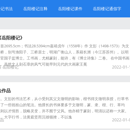
楼记书法
岳阳楼记注释
岳阳楼记课件
岳阳楼记通假字
《岳阳楼记》
95.5cm；书法28.5394cm嘉靖戊午（1558年）作 文彭（1498-1573）为文
三桥，别号渔阳子、三桥居士，明湖广衡山人，系籍长洲（今江苏苏州）。以明
官国子监博士。工书画，尤精篆刻，能诗，有《博士诗集》二卷。 在中国书画
名。虽然文人刻石章的风气可能早到元代的大画家王冕
书
岳阳楼记
2022-01-
法作品
书。文彭的书法艺术，从小受到其父文徵明的影响，楷书得文徵明亲授，行草书
入了一些祝枝山的笔法。他擅长的书体要多于文徵明，篆、隶、楷、行、草均
彭则以才情胜，脱略灵变，并不囿于父风。他亦精于篆刻，明清以还称一大家。
》。大字行书，法黄庭坚而沉雄顿挫，不以逸
品
2022-01-