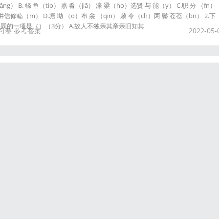
ng） B. 鲦 鱼（tio） 嘉 肴（jiā） 濠 梁（ho）选贤 与 能（y） C.职 分 （fn）
修睦（m） D.塘 坳 （o）布 衾 （qīn） 敕 令（ch）两 鬓 苍苍（bn） 2.下
同的一项是（）（3分） A.故人不独亲其亲亲旧知其
习卷
参考答案
2022-05-
诵注音
4 lau4 gei3 faan6 zung6 jim1 庆历四年春 滕子京谪守巴陵郡 hing3 lik6 sei3
ing1 zaak6 sau2 baa1 ling4 gwan6 越明年 政通人和 百废俱兴 jyut6 ming4 nin4
aak3 fai3 keoi1 hing1/hing3 乃重修岳阳楼 增其旧制 naai5 cung45/zung6 sau1
音
2022-01-
楼记》
伪），台北故宫博物院藏。 虞集（1272-1348），字伯生，号道园，人称邵
法家。曾与赵孟頫同在翰林院共事，赵孟頫是他的上级，书法自然受到赵孟頫影
称他真行草篆皆有法度。古隶为当代第一。 至正九年（1349）六月既望书于长
楼记
2021-12-