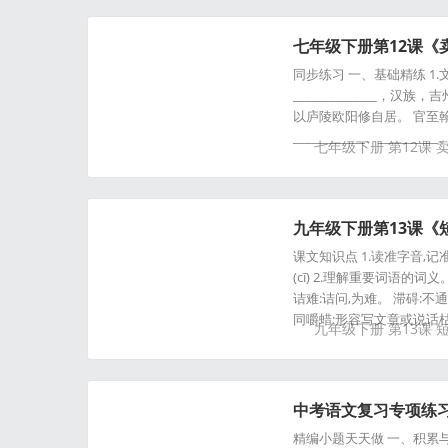
七年级下册第12课《
同步练习 一、基础精练 1.文学
______________，汉
以庐陵欧阳修自居。 官至翰
____________、___
七年级下册
第12课
中加点
九年级下册第13课《
课文知识点 1.读准字音,记准字形。
(cī) 2.理解重要词语的
诘难:诘问,为难。 滞碍:
同嚼蜡:形容写文章或说话枯
九年级下册
第13课
中考语文复习专项练习
精编小题天天做 一、积累与运