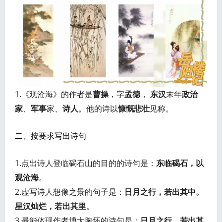
1.《观沧海》的作者是
曹操
，字
孟德
，
东汉
末年
政治
家
、
军事
家、
诗人
。他的诗以
慷慨悲壮
见称。
二、按要求写出诗句
1.点出诗人登临碣石山的目的的诗句是：
东临碣石，以
观沧海
。
2.虚写诗人想像之景的句子是：
日月之行，若出其中。
星汉灿烂，若出其里
。
3.最能体现作者博大胸怀的诗句是：
日月之行，若出其