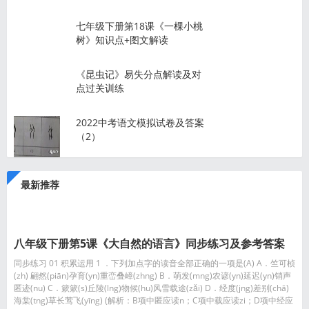
七年级下册第18课《一棵小桃
树》知识点+图文解读
《昆虫记》易失分点解读及对
点过关训练
2022中考语文模拟试卷及答案
（2）
最新推荐
八年级下册第5课《大自然的语言》同步练习及参考答案
同步练习 01 积累运用 1 ．下列加点字的读音全部正确的一项是(A) A．竺可桢
(zh) 翩然(piān)孕育(yn)重峦叠嶂(zhng) B．萌发(mng)农谚(yn)延迟(yn)销声
匿迹(nu) C．簌簌(s)丘陵(lng)物候(hu)风雪载途(zǎi) D．经度(jng)差别(chā)
海棠(tng)草长莺飞(yīng) (解析：B项中匿应读n；C项中载应读zi；D项中经应