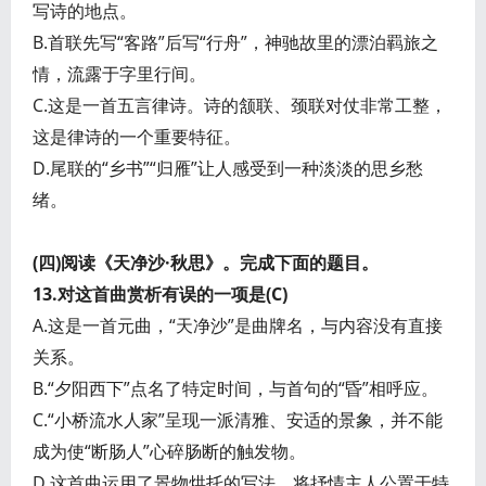
写诗的地点。
B.首联先写“客路”后写“行舟”，神驰故里的漂泊羁旅之
情，流露于字里行间。
C.这是一首五言律诗。诗的颔联、颈联对仗非常工整，
这是律诗的一个重要特征。
D.尾联的“乡书”“归雁”让人感受到一种淡淡的思乡愁
绪。
(四)阅读《天净沙·秋思》。完成下面的题目。
13.对这首曲赏析有误的一项是(C)
A.这是一首元曲，“天净沙”是曲牌名，与内容没有直接
关系。
B.“夕阳西下”点名了特定时间，与首句的“昏”相呼应。
C.“小桥流水人家”呈现一派清雅、安适的景象，并不能
成为使“断肠人”心碎肠断的触发物。
D.这首曲运用了景物烘托的写法，将抒情主人公置于特