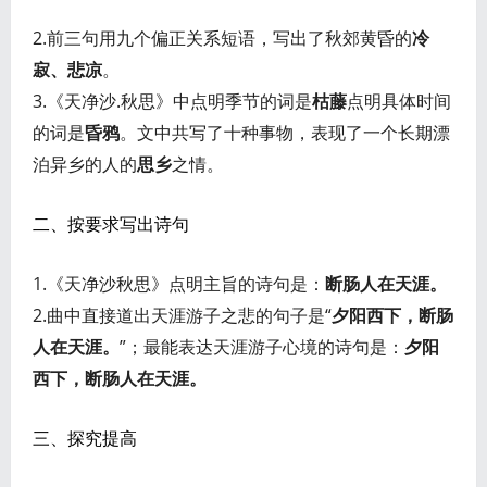
2.前三句用九个偏正关系短语，写出了秋郊黄昏的
冷
寂、悲凉
。
3.《天净沙.秋思》中点明季节的词是
枯藤
点明具体时间
的词是
昏鸦
。文中共写了十种事物，表现了一个长期漂
泊异乡的人的
思乡
之情。
二、按要求写出诗句
1.《天净沙秋思》点明主旨的诗句是：
断肠人在天涯。
2.曲中直接道出天涯游子之悲的句子是“
夕阳西下，断肠
人在天涯。
”；最能表达天涯游子心境的诗句是：
夕阳
西下，断肠人在天涯。
三、探究提高