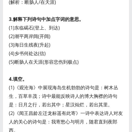
(解析：断肠人/在天涯)
3.解释下列诗句中加点字词的意思。
(1)东临碣石(登上、到达)
(2)潮平两岸阔(开阔)
(3)海日生残夜(升起)
(4)乡书何处达(信)
(5)断肠人在天涯(形容悲伤到极点)
4.填空。
(1)《观沧海》中展现海岛生机勃勃的诗句是：树木丛
生，百草丰茂；诗中最能反映诗人的博大胸襟的诗句
是：日月之行，若出其中；星汉灿烂，若出其里。
(2)《闻王昌龄左迁龙标遥有此寄》一诗中表达诗人对友
人的关心的诗句是：我寄愁心与明月，随君直到夜郎
西。