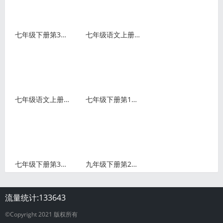
七年级下册第3课《回忆鲁迅先生》同步练习及参考答案
七年级语文上册第18课《狼》教学视频+知识点+图文解读
七年级语文上册第8课《世说新语》二则电子课本+知识点+图文解
七年级下册第13课《叶圣陶先生二三事》同步练习及参考答案
七年级下册第3课《回忆鲁迅先生》知识点+图文解读
九年级下册第22课《陈涉世家》知识点+图文解读
流量统计:
133643
©Copyright 2021 版权所有