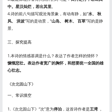
中。星汉灿烂，若出其里
。
4.诗的前八句描写观沧海景象，有动有静，如“
水、 秋
风、 洪波
”写的是动景，“
山岛、 树木、 百草
”写的是静
景。
三、探究提高
1.本诗的情感基调是什么？表达了作者怎样的情怀？
慷慨悲壮。表达作者宽广的胸怀，和想要统一全国的雄
心壮志。
《次北固山下》
一、常识填空
1.《次北固山下》“次”意为
停泊
，这首诗作者是
王湾
，