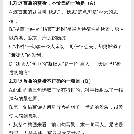
1.对这首曲的赏析，不恰当的一项是（A）
A.这首曲的题目叫“秋思”，“秋思”的意思是“秋天的思
考”。
B.“枯藤”句中的“枯藤”“老树”是最有特征性的秋景，给人
以萧条、寂寞、悲凉的感觉。
C.“小桥”一句读来令人亲切，可仔细想去，却更增添了
“断肠人”的愁绪。
D.“断肠人”句中的“断肠人”是一位“离人”，“天涯”即“极
远的地方”。
2.对这首曲的赏析不正确的一项是（D）
A.此曲的前三句选取了富有特征的九种事物组成了一幅
深秋的景色图。
B.第二句描写诗人所见异乡的幽美、恬静的景象，越发
使人感到孤独。
C.从整个构图来看，前四句写景，末一句写人。景物是
背景，人是主体。写景是为了烘托人。