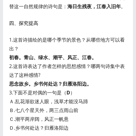
替这一自然规律的诗句是：
海日生残夜，江春入旧年
。
四、探究提高
1.这首诗描绘的是哪个季节的景色？从哪些地方可以看
出？
初春。青山、绿水、潮平、风正、江春。
2.这首诗表达了作者怎样的思想感情？哪两句诗集中表
达了这种感情?
思念故乡。乡书何处达？归雁洛阳边。
3.下面不是对偶的一句是（
D
）
Ａ.乱花渐欲迷人眼，浅草才能没马蹄
Ｂ.七八个星天外，两三点雨山前
Ｃ.潮平两岸阔，风正一帆悬
Ｄ.乡书何处达？归雁洛阳边