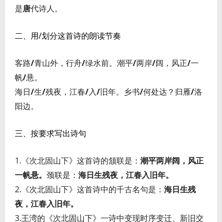
是
唐
代诗人。
二、用/划分这首诗的朗读节奏
客路
/
青山外，行舟
/
绿水前。潮平
/
两岸
/
阔，风正
/
一
帆
/
悬。
海日
/
生
/
残夜，江春
/
入
/
旧年。乡书
/
何处达？归雁
/
洛
阳边。
三、按要求写出诗句
1.《次北固山下》这首诗的颔联是：
潮平两岸阔，风正
一帆悬。
颈联是：
海日生残夜，江春入旧年。
2.《次北固山下》这首诗中的千古名句是：
海日生残
夜，江春入旧年。
3.王湾的《次北固山下》一诗中变现时序变迁、新旧交