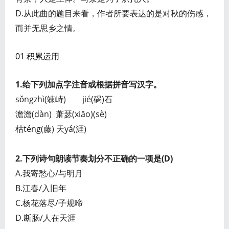
D.从此曲的题目来看，作者所要表达的是对秋的伤感，
而并无思乡之情。
01 积累运用
1.给下列加点字注音或根据拼音写汉字。
sǒngzhì(竦峙) jié(碣)石
澹澹(dàn) 萧瑟(xiāo)(sè)
枯téng(藤) 天yá(涯)
2.下列诗句朗读节奏划分不正确的一项是(D)
A.我寄愁心/与明月
B.江春/入旧年
C.杨花落尽/子规啼
D.断肠/人在天涯