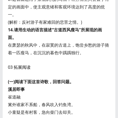
定的画面中，使主观意绪和客观环境达到了高度的统
一。
(解析：反衬游子有家难回的悲苦之情。)
14.请用生动的语言描述“古道西风瘦马”所展现的画
面。
在萧瑟的秋风中，在寂寞的古道上，饱尝乡愁的游子骑
着一匹瘦马，在沉沉的暮色中踽踽独行。
03 拓展阅读
(一)阅读下面这首诗歌，回答问题。
溪居即事
崔道融
篱外谁家不系船，春风吹入钓鱼湾。
小童疑是有村客，急向柴门去却关。