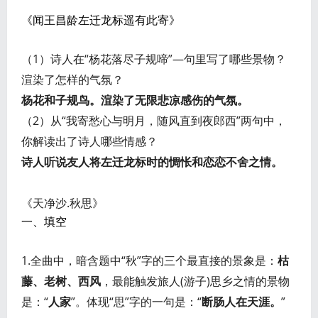
《闻王昌龄左迁龙标遥有此寄》
（1）诗人在“杨花落尽子规啼”—句里写了哪些景物？
渲染了怎样的气氛？
杨花和子规鸟。渲染了无限悲凉感伤的气氛。
（2）从“我寄愁心与明月，随风直到夜郎西”两句中，
你解读出了诗人哪些情感？
诗人听说友人将左迁龙标时的惆怅和恋恋不舍之情。
《天净沙.秋思》
一、填空
1.全曲中，暗含题中“秋”字的三个最直接的景象是：
枯
藤、老树、西风
，最能触发旅人(游子)思乡之情的景物
是：“
人家
”。体现“思”字的一句是：“
断肠人在天涯。
”