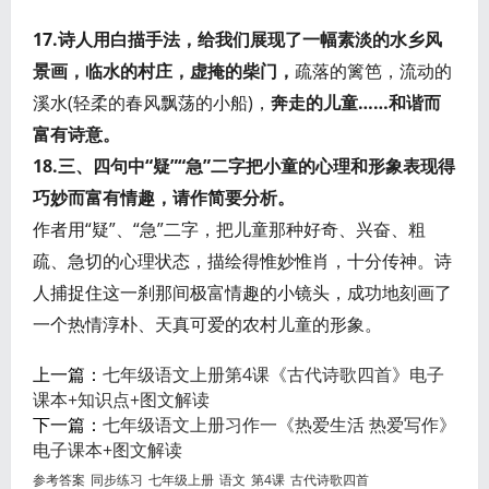
17.诗人用白描手法，给我们展现了一幅素淡的水乡风
景画，临水的村庄，虚掩的柴门，
疏落的篱笆，流动的
溪水(轻柔的春风飘荡的小船)，
奔走的儿童……和谐而
富有诗意。
18.三、四句中“疑”“急”二字把小童的心理和形象表现得
巧妙而富有情趣，请作简要分析。
作者用“疑”、“急”二字，把儿童那种好奇、兴奋、粗
疏、急切的心理状态，描绘得惟妙惟肖，十分传神。诗
人捕捉住这一刹那间极富情趣的小镜头，成功地刻画了
一个热情淳朴、天真可爱的农村儿童的形象。
上一篇：
七年级语文上册第4课《古代诗歌四首》电子
课本+知识点+图文解读
下一篇：
七年级语文上册习作一《热爱生活 热爱写作》
电子课本+图文解读
参考答案
同步练习
七年级上册
语文
第4课
古代诗歌四首