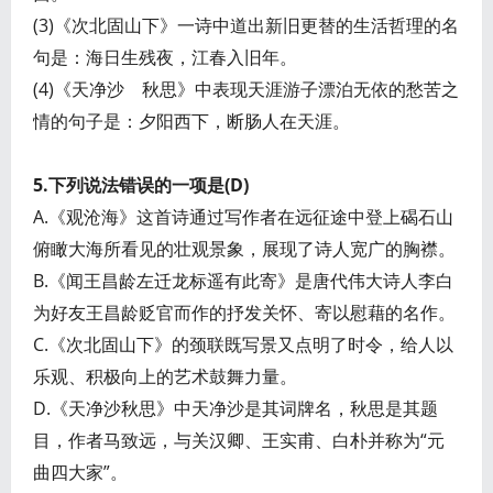
(3)《次北固山下》一诗中道出新旧更替的生活哲理的名
句是：海日生残夜，江春入旧年。
(4)《天净沙 秋思》中表现天涯游子漂泊无依的愁苦之
情的句子是：夕阳西下，断肠人在天涯。
5.下列说法错误的一项是(D)
A.《观沧海》这首诗通过写作者在远征途中登上碣石山
俯瞰大海所看见的壮观景象，展现了诗人宽广的胸襟。
B.《闻王昌龄左迁龙标遥有此寄》是唐代伟大诗人李白
为好友王昌龄贬官而作的抒发关怀、寄以慰藉的名作。
C.《次北固山下》的颈联既写景又点明了时令，给人以
乐观、积极向上的艺术鼓舞力量。
D.《天净沙秋思》中天净沙是其词牌名，秋思是其题
目，作者马致远，与关汉卿、王实甫、白朴并称为“元
曲四大家”。