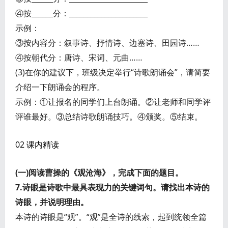
④按______分：______________________
示例：
③按内容分：叙事诗、抒情诗、边塞诗、田园诗……
④按朝代分：唐诗、宋词、元曲……
(3)在你的建议下，班级决定举行“诗歌朗诵会”，请简要
介绍一下朗诵会的程序。
示例：①让报名的同学们上台朗诵。②让老师和同学评
评谁最好。③总结诗歌朗诵技巧。④颁奖。⑤结束。
02 课内精读
(一)阅读曹操的《观沧海》，完成下面的题目。
7.诗眼是诗歌中最具表现力的关键词句。请找出本诗的
诗眼，并说明理由。
本诗的诗眼是“观”。“观”是全诗的线索，起到统领全篇