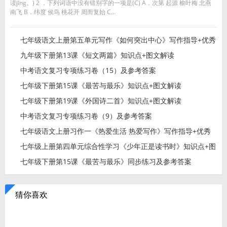
读jīng。) 2 ．下列词语中没有错别字的一项是(C) A．次第 起源 榆叶梅 北燕
南飞 B．纬度 侯鸟 桃花开 周而复始 C...
七年级语文上册第五单元写作《如何突出中心》写作指导+优秀
习
九年级下册第13课《短文两篇》知识点+图文解读
中考语文复习专项练习卷（15）及参考答案
七年级下册第15课《最苦与最乐》知识点+图文解读
七年级下册第19课《外国诗二首》知识点+图文解读
中考语文复习专项练习卷（9）及参考答案
七年级语文上册习作一《热爱生活 热爱写作》写作指导+优秀
习
七年级上册第四单元综合性学习《少年正是读书时》知识点+图
文
七年级下册第15课《最苦与最乐》同步练习及参考答案
猜你喜欢