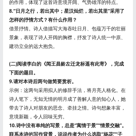
的作用，体现了这首诗意境开阔、气势雄浑的特点。
8.“日月之行，若出其中；星汉灿烂，若出其里”采用了
怎样的抒情方式？有什么作用？
借景抒情。诗人借描写大海吞吐日月、包蕴万千的壮丽
景象，表现了诗人开阔的胸襟，抒发了诗人统一中原、
建功立业的远大抱负。
(二)阅读李白的《闻王昌龄左迁龙标遥有此寄》，完成
下面的题目。
9.请对本诗后两句做简要赏析。
示例：这两句采用拟人的修辞手法，将月亮人格化。在
诗人笔下，无知无情的明月成了善解人意的知心人，她
带去了诗人对朋友的思念、牵挂之情。诗句想象丰富，
意境新颖，令人回味无穷。
10.诗中没有单纯的写景，总是“寓情于景”“情景交融”。
联系本诗的写作背景，说说作者为什么选取“杨花”“子