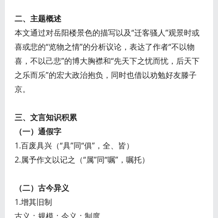
二、主题概述
本文通过对岳阳楼景色的描写以及“迁客骚人”观景时或
喜或悲的“览物之情”的分析议论，表达了作者“不以物
喜，不以己悲”的博大胸襟和“先天下之忧而忧，后天下
之乐而乐”的宏大政治抱负，同时也借以劝勉好友滕子
京。
三、文言知识积累
（一）通假字
1.百废具兴（“具”同“俱”，全、皆）
2.属予作文以记之（“属”同“嘱”，嘱托）
（二）古今异义
1.增其旧制
古义：规模；今义：制度。