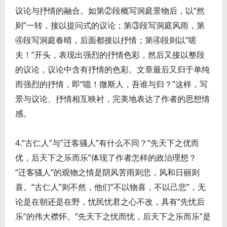
议论与抒情的融合。如第②段概写洞庭景物后，以“然
则”一转，接以提问式的议论；第③段写洞庭风雨，第
④段写洞庭春晴，后面都接以抒情；第④段则以“嗟
夫！”开头，表现出强烈的抒情色彩，然后又接以整段
的议论，议论中含有抒情的色彩。文章最后又归于单纯
而强烈的抒情，即“噫！微斯人，吾谁与归？”这样，写
景与议论、抒情相互映衬，完美地表达了作者的思想情
感。
4.“古仁人”与”迁客骚人”有什么不同？“先天下之优而
优，后天下之乐而乐”体现了作者怎样的政治理想？
“迁客骚人”的观物之情是阴风苦雨则悲，风和日丽则
喜。“古仁人”则不然，他们“不以物喜，不以己悲”，无
论是在朝还是在野，忧民忧君之心不改，具有“先忧后
乐”的伟大襟怀。“先天下之忧而忧，后天下之乐而乐”是