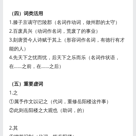
（四）词类活用
1.滕子京谪守巴陵郡（名词作动词，做州郡的太守）
2.百废具兴（动词作名词，荒废了的事业）
3.刻唐贤今人诗赋于其上（形容词作名词，有德行有才
能的人）
4.先天下之忧而忧，后天下之乐而乐（名词作状语，
在……之前，在……之后）
（五）重要虚词
1.之
①属予作文以记之（代词，重修岳阳楼这件事）
②此则岳阳楼之大观也（助词，的）
2.其