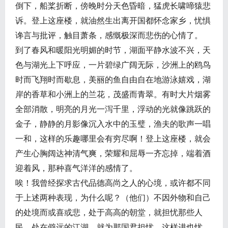
倒下，船桨折断，傍晚时分天色昏暗，猛虎长啸啼猿悲
诉。登上这座楼，就油然生出离开国都怀念家乡，忧惧
谗言与批评，触目萧条，感慨极深而悲伤的心情了。
到了春风和暖阳光明媚的时节，湖面平静水波不兴，天
色与湖光上下呼应，一片碧绿广阔无际，沙洲上的鸥鸟
时而飞翔时而歇息，美丽的鱼自由自在地游泳嬉戏，湖
岸的香草和小洲上的兰花，茂盛而青翠。有时大片烟雾
全部消散，明亮的月光一泻千里，浮动的光就像跳跃的
金子，静静的月影像沉入水中的玉璧，渔夫的歌声一唱
一和，这样的乐趣哪里会有穷尽啊！登上这座楼，就会
产生心胸阔达神清气爽，荣耀和屈辱一齐忘掉，端着酒
迎着风，那种喜气洋洋的感情了。
唉！我曾经探求古代品德高尚之人的心境，或许都不同
于上述两种表现，为什么呢？（他们）不因外物和自己
的处境而或喜或悲，处于高高的朝堂，就担忧那些人
民，处在僻远的江湖，就为那国君担忧。这样进也忧