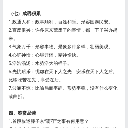
（七）成语积累
1.政通人和：政事顺利，百姓和乐。形容国泰民安。
2.百废俱兴：许多原来荒废了的事情，都一下子兴办起
来。
3.气象万千：形容事物、景象多种多样，壮丽美观。
4.心旷神怡：心境开阔，精神愉快。
5.浩浩汤汤：水势浩大的样子。
6.先忧后乐：忧虑在天下人之先，安乐在天下人之后。
比喻吃苦在先，享受在后。
7.波澜不惊：比喻局面平静、形势平稳，没有什么变化
或曲折。
四、鉴赏品读
1.首段叙述滕子京“谪守”之事有何用意？