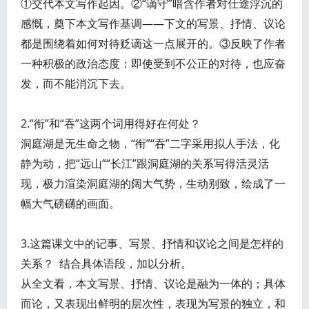
①交代本文写作起因。②“谪守”暗含作者对仕途浮沉的
感慨，奠下本文写作基调——下文的写景、抒情、议论
都是围绕着如何对待贬谪这一点展开的。③反映了作者
一种积极的政治态度：即使受到不公正的对待，也应奋
发，而不能消沉下去。
2.“衔”和“吞”这两个词用得好在何处？
洞庭湖是无生命之物，“衔”“吞”二字采用拟人手法，化
静为动，把“远山”“长江”跟洞庭湖的关系写得活灵活
现，极力渲染洞庭湖的阔大气势，生动别致，绘成了一
幅大气磅礴的画面。
3.这篇课文中的记事、写景、抒情和议论之间是怎样的
关系？ 结合具体语段，加以分析。
从全文看，本文写景、抒情、议论是融为一体的；具体
而论，又表现出鲜明的层次性，表现为写景的独立，和