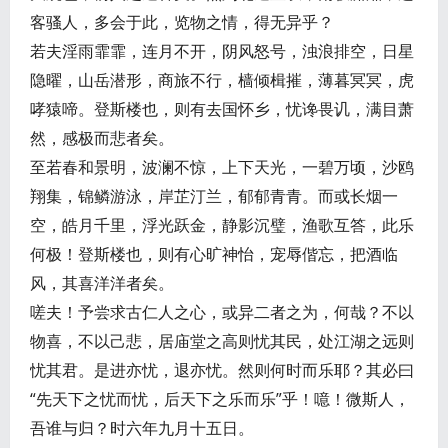
客骚人，多会于此，览物之情，得无异乎？
若夫淫雨霏霏，连月不开，阴风怒号，浊浪排空，日星
隐曜，山岳潜形，商旅不行，樯倾楫摧，薄暮冥冥，虎
哮猿啼。登斯楼也，则有去国怀乡，忧谗畏讥，满目萧
然，感极而悲者矣。
至若春和景明，波澜不惊，上下天光，一碧万顷，沙鸥
翔集，锦鳞游泳，岸芷汀兰，郁郁青青。而或长烟一
空，皓月千里，浮光跃金，静影沉璧，渔歌互答，此乐
何极！登斯楼也，则有心旷神怡，宠辱偕忘，把酒临
风，其喜洋洋者矣。
嗟夫！予尝求古仁人之心，或异二者之为，何哉？不以
物喜，不以己悲，居庙堂之高则忧其民，处江湖之远则
忧其君。是进亦忧，退亦忧。然则何时而乐耶？其必曰
“先天下之忧而忧，后天下之乐而乐”乎！噫！微斯人，
吾谁与归？时六年九月十五日。