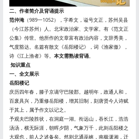
二、作者简介及背诵提示
范仲淹
（989一1052），字希文，谥号文正，苏州吴县
（今江苏苏州）人。北宋政治家、文学家。有《范文正
公集》传世。他所作的文章富有政治内容，文辞秀美，
气度豁达。名篇有散文《岳阳楼记》，词《渔家傲》，
诗《江上渔者》等。
本文需熟读背诵
。
知识重点
一、全文展示
岳阳楼记
庆历四年春，滕子京谪守巴陵郡。越明年，政通人和，
百废具兴，乃重修岳阳楼，增其旧制，刻唐贤今人诗赋
于其上，属予作文以记之。
予观夫巴陵胜状，在洞庭一湖。衔远山，吞长江，浩浩
汤汤，横无际涯，朝晖夕阴，气象万千，此则岳阳楼之
大观也，前人之述备矣。然则北通巫峡，南极潇湘，迁