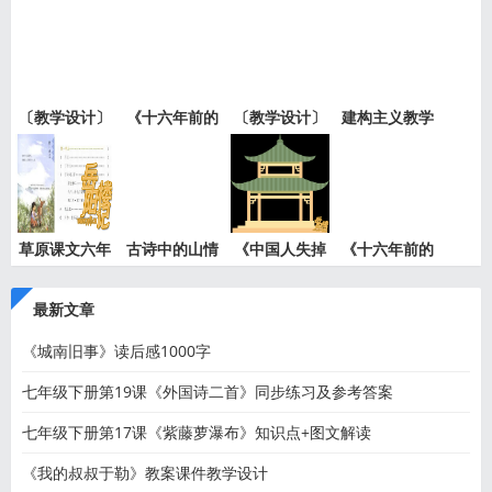
课文详
小说《
六单元
类征服
〔教学设计〕
《十六年前的
〔教学设计〕
建构主义教学
老王
回忆》
就英法
设计的
草原课文六年
古诗中的山情
《中国人失掉
《十六年前的
级上册
水意—
自信力
回忆》
最新文章
《城南旧事》读后感1000字
七年级下册第19课《外国诗二首》同步练习及参考答案
七年级下册第17课《紫藤萝瀑布》知识点+图文解读
《我的叔叔于勒》教案课件教学设计