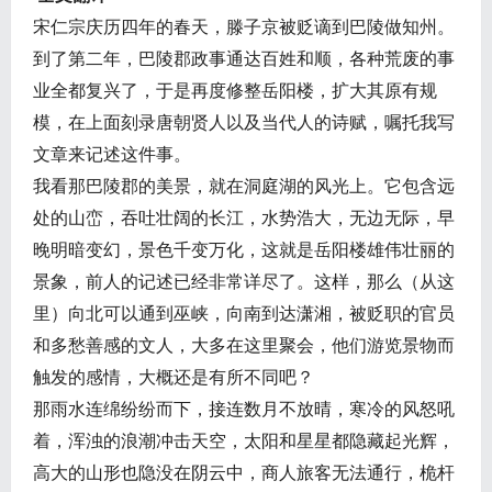
宋仁宗庆历四年的春天，滕子京被贬谪到巴陵做知州。
到了第二年，巴陵郡政事通达百姓和顺，各种荒废的事
业全都复兴了，于是再度修整岳阳楼，扩大其原有规
模，在上面刻录唐朝贤人以及当代人的诗赋，嘱托我写
文章来记述这件事。
我看那巴陵郡的美景，就在洞庭湖的风光上。它包含远
处的山峦，吞吐壮阔的长江，水势浩大，无边无际，早
晚明暗变幻，景色千变万化，这就是岳阳楼雄伟壮丽的
景象，前人的记述已经非常详尽了。这样，那么（从这
里）向北可以通到巫峡，向南到达潇湘，被贬职的官员
和多愁善感的文人，大多在这里聚会，他们游览景物而
触发的感情，大概还是有所不同吧？
那雨水连绵纷纷而下，接连数月不放晴，寒冷的风怒吼
着，浑浊的浪潮冲击天空，太阳和星星都隐藏起光辉，
高大的山形也隐没在阴云中，商人旅客无法通行，桅杆