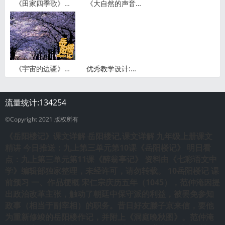
《田家四季歌》教学设计
《大自然的声音》教学设计
《宇宙的边疆》教学设计
优秀教学设计:认识三角形
流量统计:
134254
©Copyright 2021 版权所有
《岳阳楼记》课文详解
岳阳楼记,课文详解
九年级上册课文
精讲 今日推送：九上第三单元第10课《岳阳楼记》 明日看
点：九上第三单元第11课《醉翁亭记》 资料由《七彩语文中
学》编辑部独家整理，未经许可，请勿转载。 10岳阳楼记 课
前预习 一、作品梗概 宋仁宗庆历五年（1045），范仲淹因提
出政治改革主张，触动了朝廷中保守派的利益，被罢免参知
政事（相当于副宰相）的职务。昔日好友滕子京来信，要他
为重新修竣的岳阳楼作记，并附上《洞庭晚秋图》。范仲淹