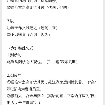
①增其旧制（代词，指岳阳楼）
②居庙堂之高则忧其民（代词，他的）
3.以
①属予作文以记之（连词，来）
②不以物喜（介词，因为）
（六）特殊句式
1.判断句
此则岳阳楼之大观也。（“……也”表示判断）
2.倒装句
①居庙堂之高则忧其民，处江湖之远则忧其君。（“高”
和“远”均为定语后置）
②微斯人，吾谁与归？（宾语前置，正常语序应为“微
斯人，吾与谁归”。）