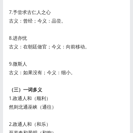
7.予尝求古仁人之心
古义：曾经；今义：品尝。
8.进亦忧
古义：在朝廷做官；今义：向前移动。
9.微斯人
古义：如果没有；今义：细小。
（三）一词多义
1.政通人和（顺利）
然则北通巫峡（通往）
2.政通人和（和乐）
至若春和景明（和煦）