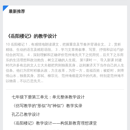
最新推荐
《岳阳楼记》的教学设计
10 岳阳楼记 1．有感情地朗读课文，把握重音及节奏并背诵全文。 2．赏析
精练、生动的语言及精彩语段。 3．学习文章将叙事、写景、抒情和议论巧妙
结合的写法。 4．深刻理解和正确评价范仲淹先天下之忧而忧，后天下之乐而
乐的生活理想和政治抱负，树立正确的人生观。 第1课时 一、导入新课 封建
时代许多有志的文人士大夫都把穷则独善其身，达则兼济天下当作自己的人生
信条。他们为官时积极从政，力主改革，为官一方，造福百姓；被贬时，则寄
情山水，独善其身。苏轼、柳宗元、范仲淹都是其中的代表。特别是范仲淹不
以物喜，不以己悲先天...
七年级下册第三单元：单元整体教学设计
《仿写教学的“形似”与“神似”》教学实录
孔乙己教学设计
《岳阳楼记》教学设计——构筑新教育理想课堂