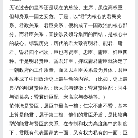
无论过去的皇帝还是现在的总统、主席，虽位高权重，
但却身系一国之安危。于是，以“君”为核心的君民关
系、君政关系、君臣关系，便构成了一国政治的核心部
分。而君臣关系，直接涉及领导集团的团结，是核心中
的核心。综观历史，历代的君大致有明君、能君、庸
君、昏君四个档次，臣也有贤臣、忠臣、庸臣、奸臣四
种。于是明君贤臣、昏君奸臣，抑或庸君庸臣就决定了
一朝政府的工作质量。而又以君臣关系最为具体，君臣
故事成了中国政治史上最生动的内容。（比如，史上最
典型的明君贤臣配：唐太宗与魏徵；昏君贤臣配：阿斗
与诸葛亮；昏君奸臣配：宋高宗与秦桧等。）
范仲淹是贤臣，属臣中最高一档；仁宗不庸不昏，基本
上算是能君，属于第二档。他们的君臣矛盾，是比较典
型的能君与贤臣的关系。在专制和权力高度集中的制度
下，君既有代表国家的一面，又有权力私有的一面；臣