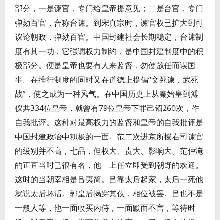
部分，一是谏官，专门给皇帝提意见；二是台官，专门
弹劾百官，合称台谏。到宋真宗时，谏官权已扩大到可
议论朝政，弹劾百官。中国封建社会长期稳定，台谏制
度有其一功，它强调权力制约，是中国封建制度中的积
极部分。便是皇帝也要有人来监督，勿使放任而误国
事。在推行制度的同时又在道德上提倡“文死谏，武死
战”，使之成为一种风气。在中国历史上从秦始皇到溥
仪共334位皇帝，就曾有79位皇帝下罪己诏260次，作
自我批评。这种对最高权力的监督和皇帝的自我批评是
中国封建政治中积极的一面。范二次进京所授右司谏官
的级别并不高，七品，但权大、责大、影响大。范仲淹
的正直当时已很有名，他一上任立即受到朝野的欢迎。
这时的当朝宰相是吕夷简。吕靠太后起家，太后一死他
就说太后坏话。郭皇后揭穿其伎，相位被罢。吕也不是
一般人等，他一面收买内侍，一面默而不言，等待时