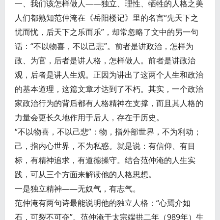
一、我们该怎样做人——独立、理性、牺牲的人格之美
人们都熟知范仲淹在《岳阳楼记》里的名言“先天下之
忧而忧，后天下之乐而乐”，却常忽略了文中的另一句
话：“不以物喜，不以己悲”。前者是讲政治，怎样为
政、为官，后者是讲人格，怎样做人。前者是讲政治
观，后者是讲人生观。正因为讲出了这两个人生和政治
的基本道理，这篇文章才达到了不朽。其实，一个政治
家政治行为的背后都有人格精神在支撑，而且其人格的
力量会更长久地作用于后人，存在于历史。
“不以物喜，不以己悲”：物，指外部世界，不为利动；
己，指内心世界，不为私惑。就是说：有信仰、有目
标，有精神追求，有道德操守。结合范仲淹的人生实
践，可从三个方面来解读他的人格思想。
一是独立精神——无奴气，有志气。
范仲淹有两句诗最能说明他的独立人格：“心焉介如
石，可裂不可夺”。范仲淹于太宗端拱二年（989年）生