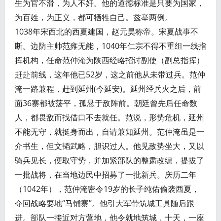
生为官不滑，为人不奸。他的道德标准是只要为国家，
为百姓，为正义，都可牺牲自己。兹举两例。
1038年宋西北的西夏建国，赵元昊称帝。宋夏战事不
断。边防主帅范雍无能，1040年仁宗不得不重组一线指
挥机构，任命范仲淹为陕西经略招讨副使（副总指挥）
赶赴前线，这年他已52岁，这之前他从未带过兵。范仲
淹一路兼程，赶到延州(今延安)。延州经兵火之后，前
面36寨都被荡平，孤悬于敌阵前。朝廷曾先后任命数
人，都畏敌而找借口不去就任。范说，形势危机，延州
不能无守，就挺身而出，自请兼知延州。范仲淹虽是一
介书生，但文韬武略，胆识过人。他见敌势坐大，又以
骑兵见长，便取守势，并加紧部队的整肃改编，提拔了
一批战将，在当地边民中招募了一批新兵。庆历二年
（1042年），范仲淹密令19岁的长子纯佑偷袭西夏，
夺回战略要地“马铺寨”。他引大军带筑城工具随后跟
进。部队一接近对方营地，他令就地筑城，十天，一座