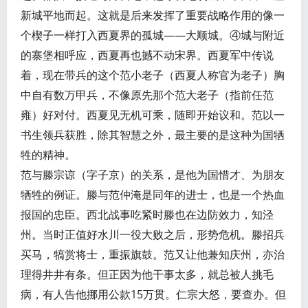
新城平地而起。这就是后来发挥了重要战略作用的像一
个楔子一样打入西夏界的孤城——大顺城。④城与附近
的寨堡相呼应，西夏再也撼不动宋界。西夏军中传说
着，现在带兵的这个范小老子（西夏人称官为老子）胸
中自有数万甲兵，不像原先那个范大老子（指前任范
雍）好对付。西夏见无机可乘，随即开始议和。范以一
书生领兵获胜，除其智慧之外，最主要的是这种为国牺
牲的精神。
范与滕宗谅（字子京）的关系，是他为国惜才、为朋友
牺牲的例证。滕与范仲淹是同年的进士，也是一个热血
报国的忠臣。西北战事吃紧时滕也在边防效力，知泾
州。当时正值好水川一役大败之后，形势危机。滕招兵
买马，犒赏将士，重振旗鼓。范又让他兼知庆州，亦治
理得井井有条。但正因为他干事太多，就总被人挑毛
病，有人告他挪用公款15万贯。仁宗大怒，要查办。但