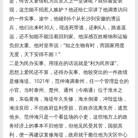
是，何苦又要借机为宫里人上一堂课呢？就你最爱表
现，这怎能不招惹人嫉妒？他还给仁宗讲了他调查访问
的一件实事。途中，他碰到6个从长沙到安徽的漕运
兵，他们出来时30人，现连死带逃，还剩6人，路途遥
远，还不知能不能活着回到家。他深感百姓粮饷和运输
负担太重。他对皇帝说：“知之生物有时，而国家用度
无度，天下安得不困！”
二是为民办实事。用现在的话说就是“利为民所谋”。
思想上爱民还不算，还得办实事。他较突出的一件政绩
是修海堤。1021年，范仲淹调泰州，任一个管理盐仓的
小官。当时泰州、楚州、通州（今南通）位于淮水之
南，东临黄海，海堤年久失修，海水倒灌，冲毁盐场，
淹没良田，不但政府盐利受损，百姓亦流离失所，逃荒
他乡。范仲淹只是一个看盐场的小吏，这些地方上的政
务经济上的事本不归他管，但他见民受其苦，国损其
利，便一再建议复修海堤，政府就干脆任他为灾区中心