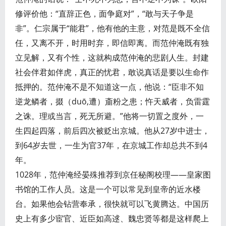
修评价他：“直辞正色，面争庭对”，“敢与天子争是
非”。仁宗属于“能君”，他有他的主意，对范是既不全信
任，又离不开，时用时弃，即信即离。而范仲淹既有独
立见解，又有个性，这就构成范仲淹的悲剧人生。封建
社会伴君如伴虎，真正的忧君，敢说真话是要以生命作
抵押的。范仲淹不是不知道这一点，他说：“臣非不知
逆龙鳞者，掇（duō,遭）齑粉之患；忤天威者，负雷霆
之诛。理或当言，死无所避。”他将一切置之度外，一
生四起四落，前后四次被贬出京城。他从27岁中进士，
到64岁去世，一生为官37年，在京城工作却总共不到4
年。
1028年，范仲淹经晏殊推荐到京任秘阁校理——皇家图
书馆的工作人员。这是一个可以常见到皇帝的近水楼
台。如果他会钻营奉承，很快就可以飞黄腾达。中国历
史上有多少宦官、近臣如高逑、魏忠贤等都是这样爬上