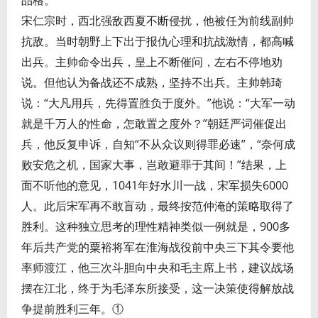
宋仁宗时，西北强敌西夏不断侵扰，他被任为前线副帅
抗敌。当时朝野上下出于报仇心理和抗战激情，都高喊
出兵。主帅命令出兵，皇上不断催问，左右不停地劝
说。但他认为备战还不成熟，坚持不出兵。主帅韩琦
说：“大凡用兵，先得置胜负于度外。”他说：“大军一动
就是千万人的性命，怎敢置之度外？”朝廷严词催促出
兵，他反复申诉，自知“不从众议则得罪必速”，“奈何成
败安危之机，国家大事，岂敢避罪于其间！”结果，上
面不听他的意见，1041年好水川一战，宋军损失6000
人。此后宋军再不敢盲动，最终按范仲淹的策略取得了
胜利。这种独立思考的理性精神类似一例就是，900多
年后共产党的粟裕将军在淮海战役前中央三下其令要他
率师渡江，他三次斗胆向中央和毛主席上书，建议战场
摆在江北，终于为毛泽东所接受，这一决策使得解放战
争提前胜利三年。①