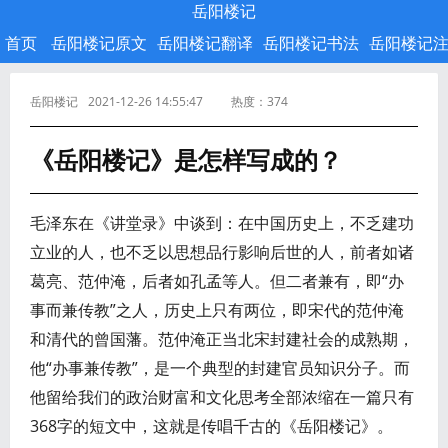
岳阳楼记
首页
岳阳楼记原文
岳阳楼记翻译
岳阳楼记书法
岳阳楼记
岳阳楼记
2021-12-26 14:55:47
热度：
374
《岳阳楼记》是怎样写成的？
毛泽东在《讲堂录》中谈到：在中国历史上，不乏建功
立业的人，也不乏以思想品行影响后世的人，前者如诸
葛亮、范仲淹，后者如孔孟等人。但二者兼有，即“办
事而兼传教”之人，历史上只有两位，即宋代的范仲淹
和清代的曾国藩。范仲淹正当北宋封建社会的成熟期，
他“办事兼传教”，是一个典型的封建官员知识分子。而
他留给我们的政治财富和文化思考全部浓缩在一篇只有
368字的短文中，这就是传唱千古的《岳阳楼记》。