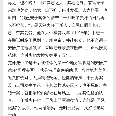
再见，也不晚！”可知其志之大，其心之静。有富家子
弟送他美食，他竟一口不吃，任其发霉。人家怪罪，他
谢曰：“我已安于喝粥的清苦，一旦吃了美味怕日后再
吃不得苦。”真是天降大任于斯人，自觉自愿苦其心
志，劳其筋骨。他在大中祥符八年（1015年）中进士，
在殿试时终于见到了真宗皇帝，并赴御宴。他不久调去
安徽广德亳县做官，立即把母亲接来赡养，并正式恢复
范姓。这时离他发愤复姓用了五年。
范仲淹中了进士后被任命的第一个地方官职是到安徽广
德任“司理参军”，就是审理案件的助理。当时地方官普
遍贪赃爱财，人为制造冤案。他廉洁守身，秉公办案，
常与上司发生争论，任其怎样以势压人，也不屈服。每
结一案，就把争论内容记在屏风上，可见其性格的耿
直。一年后离任时，屏风上已写满案情，这就是“屏风
记案”的故事。他两袖清风，走时无路费，只好把老马
卖掉。