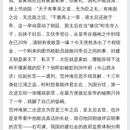
戏。皇家虽然也有家庭私事，但家礼、国礼不能混淆，
便上书劝阻：“天子有事亲之道，无为臣之礼；有南面
之位，无北面之仪。”干脆再上一章，请太后还政于
帝。这一举动震动了朝廷。那太后在当“修仪”时先夺人
子，后挟子封后，又扶帝登位，从皇帝在襁袍之中到现
在已20年，满朝有谁敢置一喙？今天突然杀出了个程咬
金，一个刚来的图书校勘员就敢问帝后之间的事。封建
王朝是家天下、私天下，大臣就是家奴，哪能容得下这
种不懂家规的臣子？他即刻被贬到河中府（今山西永
济）任副长官——通判。范仲淹百思不得其解，十三年
身处江湖之远，时时想着能伴君左右，为国分忧，第一
次进京却一张嘴就获罪，在最方便接近皇帝的秘阁只待
了一年，就砸了自己的饭碗。
范仲淹第二次进京为官是三年之后，皇太后去世。也许
是皇帝看中他敢说真话的长处，就召他回朝做评议朝事
的言官——右司谏。我国封建社会的政府监察体制分两