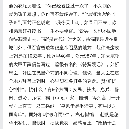
他的衣服哭着说：“你已经被贬过一次了，不为别的，
就为孩子着想，你也再不敢多说了。”他就把九岁的长
子叫到面前正色说道：“我今天上朝，如果回不来，你
和弟弟好好读书，一生不要坐官。”说罢，头也不回地
向待漏院走去。“漏”是古代计时之器，待漏院是设在皇
城门外，供百官暂歇等候皇帝召见的地方。范仲淹这次
上朝是在1033年，比这早46年，公元987年，宋太宗朝
的大臣王禹偁曾写过一篇很有名的《待漏院记》，分析
忠臣、奸臣在见皇帝前的不同心理。他说，当大臣在这
个地方静等上朝时，心里却在各打各的算盘。贤相“忧
心忡忡”。忧什么？有8个方面：安民、扶夷、息兵、辟
田、进贤、斥佞、禳（ráng）灾、措刑，等到宫门一开
就向上直言，君王采纳，“皇风于是乎清夷，苍生以之
而富庶”。而奸相则“假寐而坐”，“私心慆慆”，想的是怎
样报私仇、搜钱财，提拔党羽，媚惑君王，“政柄于是