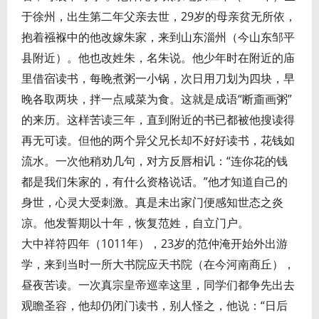
于徐州，出生第二年父亲去世，29岁的母亲贫无所依，
抱着襁褓中的他改嫁朱家，来到山东淄州（今山东邹平
县附近）。他也改姓朱，名朱说。他少年时在附近的庙
里借宿读书，每晚煮粥一小锅，次日用刀划为四块，早
晚各取两块，拌一点咸菜为食。这就是成语“断齑画粥”
的来历。这样苦读三年，直到附近的书已都被他搜读得
再无可读。但他的两个异父兄长却不好好读书，花钱如
流水。一次他稍劝几句，对方反唇相讥：“连你花的钱
都是我们朱家的，有什么资格说话。”他才知道自己的
身世，心灵大受刺激。真是未出家门便感知世态之炎
凉。他发誓期以十年，恢复范姓，自立门户。
大中祥符四年（1011年），23岁的范仲淹开始外出游
学，来到当时一所大书院应天书院（在今河南商丘），
昼夜苦读。一次真宗皇帝巡幸这里，同学们都争先出去
观瞻圣容，他却仍闭门读书，别人怪之，他说：“日后