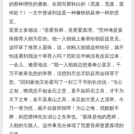
的那种理性的勇敢。在我写瞿秋白的《觅渡，觅渡，渡
何处？》一文中曾谈到这是一种像铁轨延伸一样的坚
定。
亚里士多德说：“吾爱吾师，吾更爱真理。”范仲淹是晏
殊推荐入朝为官的。他一入朝就上奏章给朝廷提意见。
这吓坏了推荐人晏殊，说，你刚入朝就这样轻狂，就不
怕连累到我这个举荐人吗？范听后半晌没有反应过来，
一会儿，难受地说：“我一入朝就总想着奉公直言，千
万不敢辜负您的举荐，没想到尽忠尽职反而会得罪于
您。”回到家他又给晏写了一封三千字的长信说：“当公
之知，惟惧忠不如金石之坚，直不如药石之良，才不为
天下之奇，名不及泰山之高，未足副大贤人之清举。今
乃一变为忧，能不自疑而惊呼！为公之悔，傥默默不
辨，则恐搢绅先生诮公之失举也。”晏殊是他的恩师，
入朝的引路人。这件事充分体现了范爱吾师更爱真理的
品格。