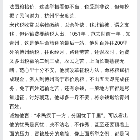
法囤粮抬价。这些举措看似不当，也受到非议，但却挖
掘了民间财力，杭州平安度荒。
宋代税收常以实物缴纳，以余补缺，移此输彼，谓之支
移，但运输费要纳税人出。1051年，范去世前一年，知
青州，这是他生命旅途的最后一站。他见百姓往200里
外的博州纳税，往返经月，路途劳苦，还误农时，运费
又多出税额的二到三成。农民之苦，上面长期熟视无
睹，范心里十分不安。他就改革征税方法，命将粮赋折
成现金，派人到博州高于市价购粮，不出五天即完成任
务，免了百姓运输之苦，还有余钱。一般地方官都是尽
量超征，讨好朝廷。他却多一斤不要，将余钱退给青州
百姓。
诚如他言：“求民疾于一方，分国忧于千里”。可以看出
他的忧民是真忧，决不沽名，不作秀，甚至还要顶着上
面的压力，冒被处分的危险。像上面所举之例，都是问