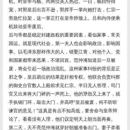
机。时皇帝与杨、尚两位美人热恋。一日，杨自恃得
宠，对郭皇后出言不逊，郭挥手一掌向她打去，仁宗一
旁急忙拉架，这一掌正打在皇帝脖颈上。吕和内侍便乘
机鼓动皇帝废后。
后与帝都是稳定封建政权的重要因素，看似家事，常关
国运。就是现代社会，第一夫人也会影响政治，影响国
事。以毛泽东那样伟大的人，错娶江青，对他个人、党
和国家都带来恶果，不堪回首。范仲淹知道后一旦被
废，将会引起一场政治混乱。这种家事纠纷的背后是正
邪之争，皇后易位的结果是奸相专权。他联合负责纠察
的御史台官数人上殿前求见仁宗。半日无人答理，司门
官又出来将大门砰的一声闭上。他的犟劲又上来了，就
手执铜门环，敲击大门，并高呼“皇后被废，何不听听
谏官的意见！”这真是有点不知高低，要舍命与皇帝辩
论了。看看没有人理，他们议定明天上朝当面再奏。
第二天，天不亮范仲淹就穿好朝服准备出门。妻子牵着