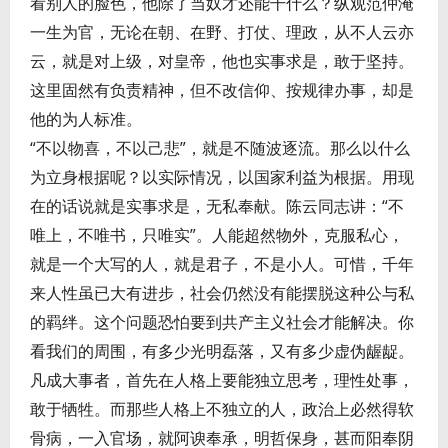
看别人的脸色，他除了当奴才还能干什么？纵观范仲淹
一生为官，无论在朝、在野、打仗、理政，从不人云亦
云，就是对上级，对皇帝，他也实事求是，敢于坚持。
这里固然有负责精神，但不改信仰、按规律办事，却是
他的为人标准。
“不以物喜，不以己悲”，就是不随波逐流。那么以什么
为立身根据呢？以实际情况，以国家利益为根据。用现
在的话说就是实事求是，无私奉献。陈云同志讲：“不
唯上，不唯书，只唯实”。人能超然物外，克服私心，
就是一个大写的人，就是君子，不是小人。可惜，千年
来人性虽已大有进步，社会仍然没有能摆脱这种公与私
的羁绊。这个问题恐怕要到共产主义社会才能解决。你
看我们的周围，有多少光明磊落，又有多少虚伪龌龊。
凡成大事者，首先在人格上要能独立思考，理性处事，
敢于牺牲。而那些人格上不独立的人，政治上必然得软
骨病，一入官场，就阿谀奉承，明哲保身，甚而阳奉阴