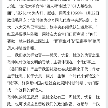
忠诚。“文化大革命”中“四人帮”制造了“61人叛徒集
团”，诬刘少奇为内奸、叛徒。周恩来1966年11月22日
致信毛泽东：“当时确为少奇同志代表中央所决定，七
大、八大又均已审查过，故中央必须承认知道此事。”
红卫兵要揪斗陈毅，周站在大会堂门口厉声说：“你们
要揪，就从我身上踩过去。”而康生对借“伍豪事件”整周
恩来却装聋作哑。
二、我们该怎样做官——忧民、忧君、忧政的为官之道
范仲淹对政治文明的贡献，主要体现在一个“忧”字上。
《岳阳楼记》产生于我国封建社会成熟期之宋代，作者
生于忧患，长于忧患，倾其一生和一个时代来解读这个
“忧”字。好像是中国封建社会发展到转折时期，专门要
找一个这样的解读人。
范仲淹的忧国思想，最忧之处有三，即忧民、忧君、忧
政。也可以说这是留给我们的政治财富。这是每一个政