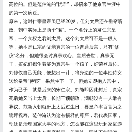
高位的。但是范仲淹的“忧君”，却招来了他京官生涯中
的第一次谪贬。
原来，这时仁宗皇帝虽已经20岁，但刘太后还在垂帘听
政。朝中实际上是两个“君”。一个名分上的君仁宗皇
帝，一个实权之君刘太后。这个刘太后可不是一般人
等，她本是仁宗的父亲真宗的一位普通后宫，只有“修
仪”名分，但她很会讨真宗欢心。皇后去世，真宗无
子，嫔妃们都争着能为真宗生一个孩子，好荣登后位。
刘修仪自己无能，便想出一计，将身边的一位李姓侍女
送给皇帝“侍寝”，果然生下一子。但她立即抱入宫中，
作为己子，就是后来的宋仁宗。刘随即因此封后，真宗
死后她又当上太后，长期干预朝政，满朝没有一人敢有
异议。范新入朝就赶上太后过生日，要皇帝率百官为之
跪拜祝寿。范仲淹认为这有损君的尊严，君代表国家，
朝廷是治理国家大事的地方，怎么能在这里玩起家庭游