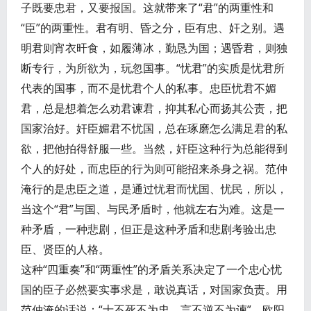
子既要忠君，又要报国。这就带来了“君”的两重性和
“臣”的两重性。君有明、昏之分，臣有忠、奸之别。遇
明君则宵衣旰食，如履薄冰，勤恳为国；遇昏君，则独
断专行，为所欲为，玩忽国事。“忧君”的实质是忧君所
代表的国事，而不是忧君个人的私事。忠臣忧君不媚
君，总是想着怎么劝君谏君，抑其私心而扬其公责，把
国家治好。奸臣媚君不忧国，总在琢磨怎么满足君的私
欲，把他拍得舒服一些。当然，奸臣这种行为总能得到
个人的好处，而忠臣的行为则可能招来杀身之祸。范仲
淹行的是忠臣之道，是通过忧君而忧国、忧民，所以，
当这个“君”与国、与民矛盾时，他就左右为难。这是一
种矛盾，一种悲剧，但正是这种矛盾和悲剧考验出忠
臣、贤臣的人格。
这种“四重奏”和“两重性”的矛盾关系决定了一个忠心忧
国的臣子必然要实事求是，敢说真话，对国家负责。用
范仲淹的话说：“士不死不为忠，言不逆不为谏”。欧阳