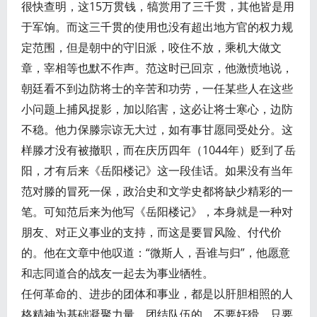
很快查明，这15万贯钱，犒赏用了三千贯，其他皆是用
于军饷。而这三千贯的使用也没有超出地方官的权力规
定范围，但是朝中的守旧派，咬住不放，乘机大做文
章，宰相等也默不作声。范这时已回京，他激愤地说，
朝廷看不到边防将士的辛苦和功劳，一任某些人在这些
小问题上捕风捉影，加以陷害，这必让将士寒心，边防
不稳。他力保滕宗谅无大过，如有事甘愿同受处分。这
样滕才没有被撤职，而在庆历四年（1044年）贬到了岳
阳，才有后来《岳阳楼记》这一段佳话。如果没有当年
范对滕的冒死一保，政治史和文学史都将缺少精彩的一
笔。可知范后来为他写《岳阳楼记》，本身就是一种对
朋友、对正义事业的支持，而这是要冒风险、付代价
的。他在文章中他叹道：“微斯人，吾谁与归”，他愿意
和志同道合的战友一起去为事业牺牲。
任何革命的、进步的团体和事业，都是以肝胆相照的人
格精神为基础凝聚力量，团结队伍的。不要奸猾，只要