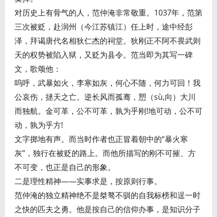
对历史上有骨气的人，范仲淹非常敬重。1037年，范第
三次被贬，赴润州（今江苏镇江）任上时，途中经彭
泽，拜谒唐代名相狄仁杰的祠堂。狄刚正不阿不畏武则
天的权势被陷入狱，又贬为县令。范当即为其写一碑
文，歌颂他：
呜呼，武暴如火，李寒如灰，何心不随，何力可回！我
公哀伤，拯天之亡。逆长风而孤骞，愬（sù,向）大川
而独航。金可革，公不可革，孰为乎刚!地可动，公不可
动，孰为乎方!
文字掷地有声。而当时作者也正冒着朝中的“暴火寒
灰”，独行在被贬的路上。而他所描写的刚不可摧、方
不可变，也正是自己的形象。
二是理性精神——实事求是，按原则行事。
范仲淹的独立精神绝不是桀骜不驯的自我标榜和逞一时
之快的匹夫之勇。他是按自己的信仰办事，是知识分子