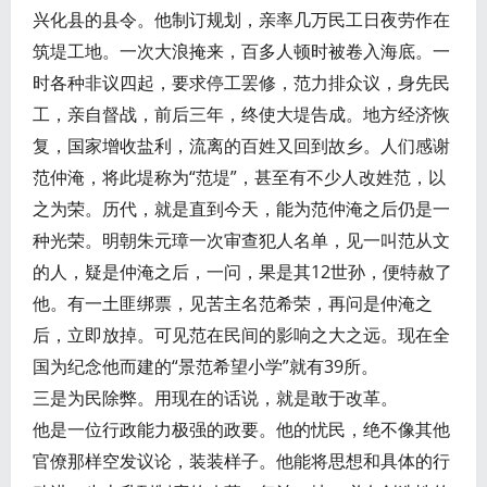
兴化县的县令。他制订规划，亲率几万民工日夜劳作在
筑堤工地。一次大浪掩来，百多人顿时被卷入海底。一
时各种非议四起，要求停工罢修，范力排众议，身先民
工，亲自督战，前后三年，终使大堤告成。地方经济恢
复，国家增收盐利，流离的百姓又回到故乡。人们感谢
范仲淹，将此堤称为“范堤”，甚至有不少人改姓范，以
之为荣。历代，就是直到今天，能为范仲淹之后仍是一
种光荣。明朝朱元璋一次审查犯人名单，见一叫范从文
的人，疑是仲淹之后，一问，果是其12世孙，便特赦了
他。有一土匪绑票，见苦主名范希荣，再问是仲淹之
后，立即放掉。可见范在民间的影响之大之远。现在全
国为纪念他而建的“景范希望小学”就有39所。
三是为民除弊。用现在的话说，就是敢于改革。
他是一位行政能力极强的政要。他的忧民，绝不像其他
官僚那样空发议论，装装样子。他能将思想和具体的行