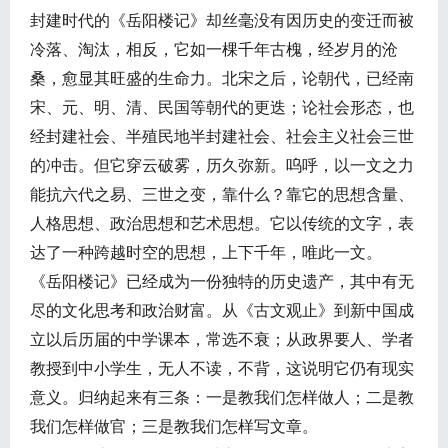
封建时代的《岳阳楼记》却丝毫没有因历史的变迁而被
冷落、淘汰，相反，它如一棵千年古槐，经岁月的沧
桑，愈显其旺盛的生命力。北宋之后，论朝代，已经南
宋、元、明、清、民国等朝代的更迭；论社会形态，也
经封建社会、半殖民地半封建社会、社会主义社会三世
的冲击。但它穿云破雾，历久弥新。呜呼，以一文之力
能抗六代之易、三世之变，靠什么？靠它的思想含量、
人格思想、政治思想和艺术思想。它以传统的文字，表
达了一种跨越时空的思想，上下千年，唯此一文。
《岳阳楼记》已经成为一份独特的历史遗产，其中有无
尽的文化思考和政治财富。从《古文观止》到新中国成
立以后历届的中学课本，常选不衰；从政界要人、学者
教授到中小学生，无人不读，不背，这说明它仍有现实
意义。归纳起来有三条：一是教我们怎样做人；二是教
我们怎样做官；三是教我们怎样写文章。