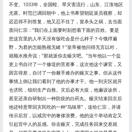
不变。1033年，全国蝗、旱灾害流行，山东、江淮地区
尤甚。时范已调回朝中，他上书希望朝廷派员视察，却
迟迟得不到答复，他又忍不住了，冒杀头之祸，去当面
质问仁宗：“我们在上面要时刻想着下面的百姓。要是
您这宫里的人半天没有饭吃会是什么样子？今饿殍遍
野，为君的怎能熟视无睹？”皇帝被他问得无言以对，
就顺水推舟说：“那就派你去赈灾吧。”当年他以一个盐
吏上书自讨了一个修堤的苦差事，这次他这个谏官，又
因言得差，自讨了一份棘手难办的赈灾之事。但从这件
事情上倒让我们看到了他的办事才干。他一到灾区就开
仓济民，组织生产自救。灾后必有大疫，他遍设诊所，
甚至还亲自研制出一种防疫的白药丸。赈灾结束回京后
他还特意带回灾民吃的一种“鸟味草”，送给仁宗，并请
传示后宫，以戒宫中的奢侈浪费。他的这个举动肯定又
引起宫中人的反感。你去赈灾，完成任务回来交差就