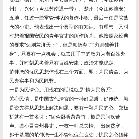
州）、兴化（今江苏南通一带）、楚州（今江苏淮安）
五地，任过一些掌管刑狱的幕僚小职，最后一任是管盐
仓的小吏。他表现出一个典型的有知识、有理想，又时
时想着报国安民的青年官吏的所作所为。他按儒家经典
的要求“达则兼济天下”，但是却扬弃了“穷则独善其
身”，只要有一点机会，就去用手中的权力为老百姓办
事，并时刻思考着只有百姓安康，政治才能稳定。
范仲淹的忧民思想体现在三个方面。即：为民请命、为
民办实事和为民除弊。
一是为民请命。用现在的话说就是“情为民所系”。
关心民情，是中国古代清官的一种好品质，好传统。就
是说先得从思想上解决问题，要有一颗为民的心。郑板
桥就有一首名诗：“衙斋卧听萧萧竹，疑是民间疾苦
声。些小吾曹州县吏，一枝一叶总关情。”出身贫寒，
起于基层的范仲淹一生不管地位怎么变，忧民之心始终