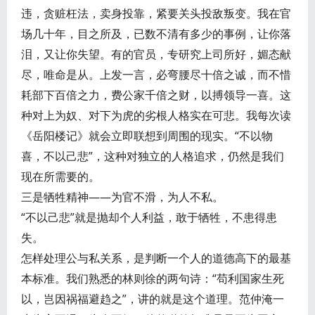
违，贪赃枉法，卖身投靠，紧要关头投敌叛变。我在官
场几十年，目之所及，已数不清有多少的事例，让你落
泪，又让你失望。有的官员，专研究上司所好，媚态献
尽，唯命是从。上发一言，必弯腰尽十倍之诚，而不惜
耗部下百倍之力，费公家千倍之财，以搏领导一喜。这
种对上为奴、对下为虎的劣根人格实在可悲。我每次读
《岳阳楼记》就会立即联想到周围的现实。“不以物
喜，不以己悲”，这种对独立的人格追求，仍然是我们
现在所需要的。
三是牺牲精神——为官不滑，为人不私。
“不以己悲”就是抛却个人利益，敢于牺牲，不患得患
失。
怎样处理公与私关系，是判断一个人的道德高下的最基
本标准。我们熟悉的林则徐的两句诗：“苟利国家生死
以，岂因祸福避趋之”，讲的就是这个道理。范仲淹一