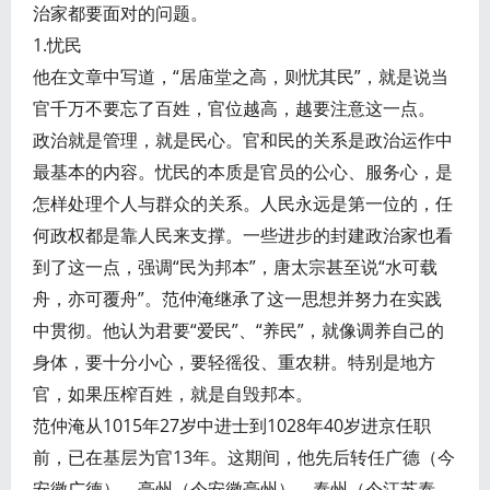
治家都要面对的问题。
1.忧民
他在文章中写道，“居庙堂之高，则忧其民”，就是说当
官千万不要忘了百姓，官位越高，越要注意这一点。
政治就是管理，就是民心。官和民的关系是政治运作中
最基本的内容。忧民的本质是官员的公心、服务心，是
怎样处理个人与群众的关系。人民永远是第一位的，任
何政权都是靠人民来支撑。一些进步的封建政治家也看
到了这一点，强调“民为邦本”，唐太宗甚至说“水可载
舟，亦可覆舟”。范仲淹继承了这一思想并努力在实践
中贯彻。他认为君要“爱民”、“养民”，就像调养自己的
身体，要十分小心，要轻徭役、重农耕。特别是地方
官，如果压榨百姓，就是自毁邦本。
范仲淹从1015年27岁中进士到1028年40岁进京任职
前，已在基层为官13年。这期间，他先后转任广德（今
安徽广德）、亳州（今安徽亳州）、泰州（今江苏泰