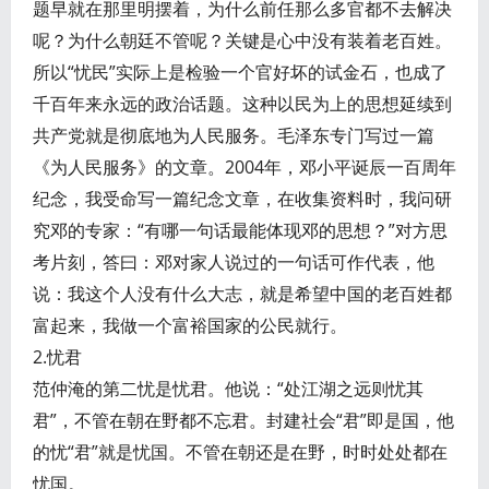
题早就在那里明摆着，为什么前任那么多官都不去解决
呢？为什么朝廷不管呢？关键是心中没有装着老百姓。
所以“忧民”实际上是检验一个官好坏的试金石，也成了
千百年来永远的政治话题。这种以民为上的思想延续到
共产党就是彻底地为人民服务。毛泽东专门写过一篇
《为人民服务》的文章。2004年，邓小平诞辰一百周年
纪念，我受命写一篇纪念文章，在收集资料时，我问研
究邓的专家：“有哪一句话最能体现邓的思想？”对方思
考片刻，答曰：邓对家人说过的一句话可作代表，他
说：我这个人没有什么大志，就是希望中国的老百姓都
富起来，我做一个富裕国家的公民就行。
2.忧君
范仲淹的第二忧是忧君。他说：“处江湖之远则忧其
君”，不管在朝在野都不忘君。封建社会“君”即是国，他
的忧“君”就是忧国。不管在朝还是在野，时时处处都在
忧国。