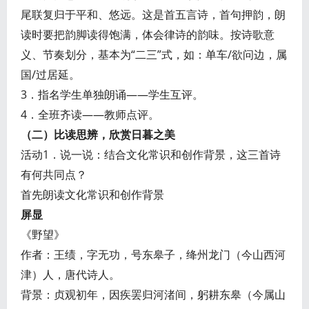
尾联复归于平和、悠远。这是首五言诗，首句押韵，朗
读时要把韵脚读得饱满，体会律诗的韵味。按诗歌意
义、节奏划分，基本为“二三”式，如：单车/欲问边，属
国/过居延。
3．指名学生单独朗诵——学生互评。
4．全班齐读——教师点评。
（二）比读思辨，欣赏日暮之美
活动1．说一说：结合文化常识和创作背景，这三首诗
有何共同点？
首先朗读文化常识和创作背景
屏显
《野望》
作者：王绩，字无功，号东皋子，绛州龙门（今山西河
津）人，唐代诗人。
背景：贞观初年，因疾罢归河渚间，躬耕东皋（今属山