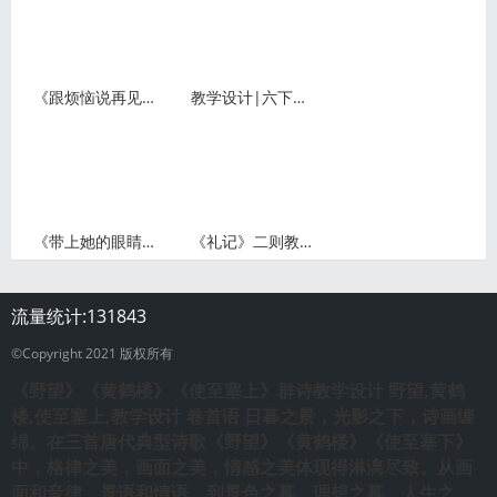
《跟烦恼说再见》教学设计pdf课件
教学设计|六下《为人民服务》
《带上她的眼睛》教案教学设计
《礼记》二则教案
流量统计:
131843
©Copyright 2021 版权所有
《野望》《黄鹤楼》《使至塞上》群诗教学设计
野望,黄鹤
楼,使至塞上,教学设计
卷首语 日暮之景，光影之下，诗画缠
绵。在三首唐代典型诗歌《野望》《黄鹤楼》《使至塞下》
中，格律之美，画面之美，情感之美体现得淋漓尽致。从画
面和音律，景语和情语，到景色之暮、理想之暮、人生之