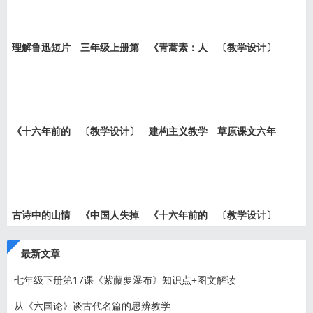
理解鲁迅短片
三年级上册第
《青蒿素：人
〔教学设计〕
小说《
六单元
类征服
老王
《十六年前的
〔教学设计〕
建构主义教学
草原课文六年
回忆》
就英法
设计的
级上册
古诗中的山情
《中国人失掉
《十六年前的
〔教学设计〕
水意—
自信力
回忆》
中国人
最新文章
七年级下册第17课《紫藤萝瀑布》知识点+图文解读
从《六国论》谈古代名篇的思辨教学