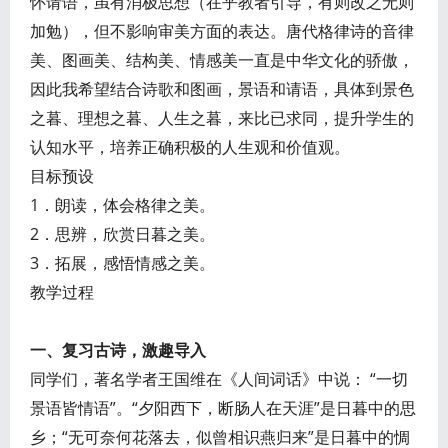
怀请语，虽有消极思想（在乎教者引导，有则改之无则
加勉），但不影响审美方面的表达。唐代格律诗的音律
美、图画美、结构美、情感美一直是中华文化的骄傲，
因此我希望结合诗歌和图画，景语和请语，具体到景色
之暮、理想之暮、人生之暮，来比已求同，提升学生的
认知水平，培养正确积极的人生观和价值观。
目标预设
1．朗读，体会格律之美。
2．思辨，欣赏日暮之美。
3．拓展，感悟情感之美。
教学过程
一、复习古诗，激趣导入
同学们，著名学者王国维在《人间词话》中说： “一切
景语皆情语”。“夕阳西下，断肠人在天涯”是日暮中的思
乡；“无可奈何花落去，似曾相识燕归来”是日暮中的惆