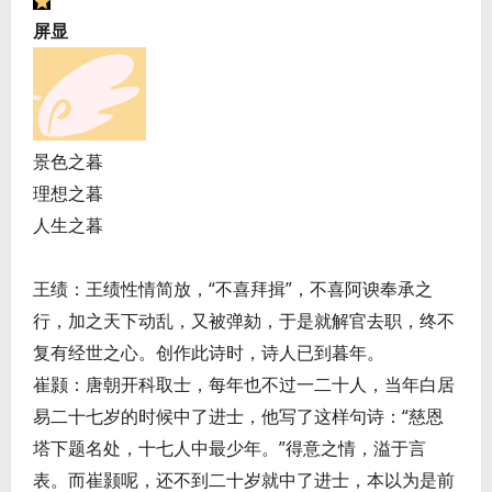
屏显
景色之暮
理想之暮
人生之暮
王绩：王绩性情简放，“不喜拜揖”，不喜阿谀奉承之
行，加之天下动乱，又被弹劾，于是就解官去职，终不
复有经世之心。创作此诗时，诗人已到暮年。
崔颢：唐朝开科取士，每年也不过一二十人，当年白居
易二十七岁的时候中了进士，他写了这样句诗：“慈恩
塔下题名处，十七人中最少年。”得意之情，溢于言
表。而崔颢呢，还不到二十岁就中了进士，本以为是前