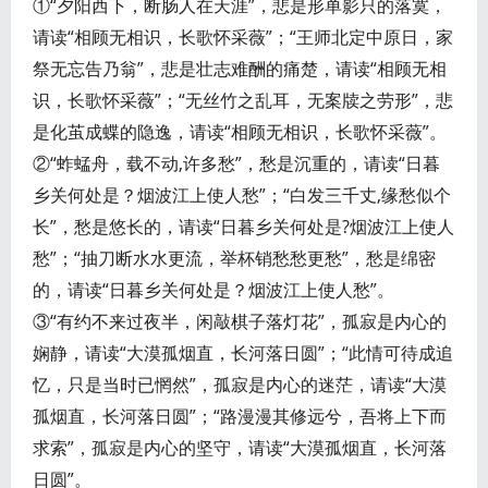
①“夕阳西下，断肠人在天涯”，悲是形单影只的落寞，
请读“相顾无相识，长歌怀采薇”；“王师北定中原日，家
祭无忘告乃翁”，悲是壮志难酬的痛楚，请读“相顾无相
识，长歌怀采薇”；“无丝竹之乱耳，无案牍之劳形”，悲
是化茧成蝶的隐逸，请读“相顾无相识，长歌怀采薇”。
②“蚱蜢舟，载不动,许多愁”，愁是沉重的，请读“日暮
乡关何处是？烟波江上使人愁”；“白发三千丈,缘愁似个
长”，愁是悠长的，请读“日暮乡关何处是?烟波江上使人
愁”；“抽刀断水水更流，举杯销愁愁更愁”，愁是绵密
的，请读“日暮乡关何处是？烟波江上使人愁”。
③“有约不来过夜半，闲敲棋子落灯花”，孤寂是内心的
娴静，请读“大漠孤烟直，长河落日圆”；“此情可待成追
忆，只是当时已惘然”，孤寂是内心的迷茫，请读“大漠
孤烟直，长河落日圆”；“路漫漫其修远兮，吾将上下而
求索”，孤寂是内心的坚守，请读“大漠孤烟直，长河落
日圆”。