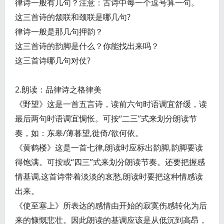
律诗一般有几句？注意：古诗中每一个逗号算一句。
这三首诗的颔联和颈联是哪几句?
律诗一般是那几句押韵？
这三首诗的韵脚是什么？你能找出来吗？
这三首诗哪几句对仗?
2.朗读：品律诗之格律美
《野望》这是一首五言诗，读前六句时语调宜舒缓，读
最后两句时语调宜惆怅。可按“二三”式来划分朗读节
奏，如：东皋/薄暮望,徙倚/欲何依。
《黄鹤楼》这是一首七律,朗读时应标出韵脚,韵脚要读
得饱满。可按或“四三”式来划分朗读节奏。还要把握感
情基调,这首诗带着淡淡的哀愁,朗读时要把这种情感读
出来。
《使至塞上》所表达的感情由开始的寂寞伤感转化为后
来的慷慨悲壮。因此朗读的基调应该是从低沉到高昂，