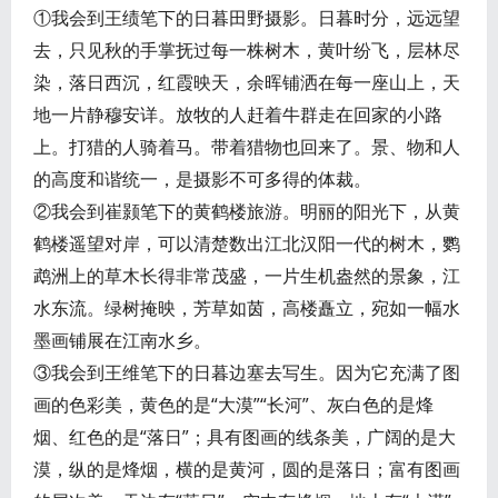
①我会到王绩笔下的日暮田野摄影。日暮时分，远远望
去，只见秋的手掌抚过每一株树木，黄叶纷飞，层林尽
染，落日西沉，红霞映天，余晖铺洒在每一座山上，天
地一片静穆安详。放牧的人赶着牛群走在回家的小路
上。打猎的人骑着马。带着猎物也回来了。景、物和人
的高度和谐统一，是摄影不可多得的体裁。
②我会到崔颢笔下的黄鹤楼旅游。明丽的阳光下，从黄
鹤楼遥望对岸，可以清楚数出江北汉阳一代的树木，鹦
鹉洲上的草木长得非常茂盛，一片生机盎然的景象，江
水东流。绿树掩映，芳草如茵，高楼矗立，宛如一幅水
墨画铺展在江南水乡。
③我会到王维笔下的日暮边塞去写生。因为它充满了图
画的色彩美，黄色的是“大漠”“长河”、灰白色的是烽
烟、红色的是“落日”；具有图画的线条美，广阔的是大
漠，纵的是烽烟，横的是黄河，圆的是落日；富有图画