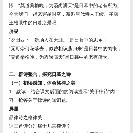
怅；“莫道桑榆晚，为霞尚满天”是日暮中的老有所为。
今天我们一起来穿越时空，邂逅唐代诗人王绩、崔颢、
王维眼中的日暮之景吧。
屏显
“夕阳西下，断肠人在天涯。”是日暮中的思乡；
“无可奈何花落去，似曾相识燕归来”是日暮中的惆怅；
“莫道桑榆晚，为霞尚满天”是日暮中的老有所为。
二、群诗整合，探究日暮之诗
（一）初读感知，体会格律之美
1．默读：结合课文后面的的阅读提示“关于律诗”内
容，抢答关于律诗的知识题。
屏显
品律诗之格律美
这三首诗分别属于几言律诗？