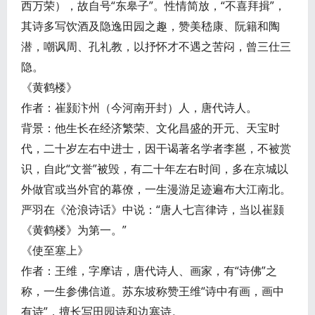
西万荣），故自号“东皋子”。性情简放，“不喜拜揖”，
其诗多写饮酒及隐逸田园之趣，赞美嵇康、阮籍和陶
潜，嘲讽周、孔礼教，以抒怀才不遇之苦闷，曾三仕三
隐。
《黄鹤楼》
作者：崔颢汴州（今河南开封）人，唐代诗人。
背景：他生长在经济繁荣、文化昌盛的开元、天宝时
代，二十岁左右中进士，因干谒著名学者李邕，不被赏
识，自此“文誉”被毁，有二十年左右时间，多在京城以
外做官或当外官的幕僚，一生漫游足迹遍布大江南北。
严羽在《沧浪诗话》中说：“唐人七言律诗，当以崔颢
《黄鹤楼》为第一。”
《使至塞上》
作者：王维，字摩诘，唐代诗人、画家，有“诗佛”之
称，一生参佛信道。苏东坡称赞王维“诗中有画，画中
有诗”，擅长写田园诗和边塞诗。