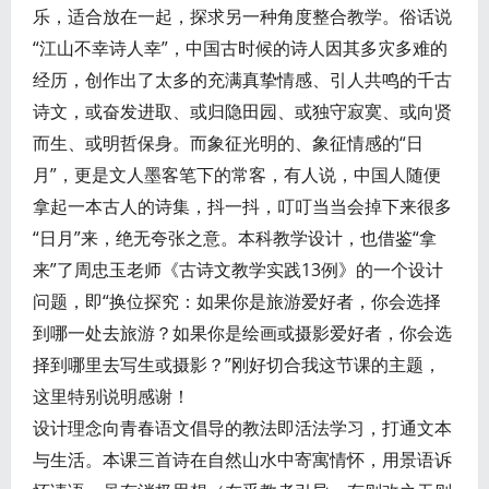
乐，适合放在一起，探求另一种角度整合教学。俗话说
“江山不幸诗人幸”，中国古时候的诗人因其多灾多难的
经历，创作出了太多的充满真挚情感、引人共鸣的千古
诗文，或奋发进取、或归隐田园、或独守寂寞、或向贤
而生、或明哲保身。而象征光明的、象征情感的“日
月”，更是文人墨客笔下的常客，有人说，中国人随便
拿起一本古人的诗集，抖一抖，叮叮当当会掉下来很多
“日月”来，绝无夸张之意。本科教学设计，也借鉴“拿
来”了周忠玉老师《古诗文教学实践13例》的一个设计
问题，即“换位探究：如果你是旅游爱好者，你会选择
到哪一处去旅游？如果你是绘画或摄影爱好者，你会选
择到哪里去写生或摄影？”刚好切合我这节课的主题，
这里特别说明感谢！
设计理念向青春语文倡导的教法即活法学习，打通文本
与生活。本课三首诗在自然山水中寄寓情怀，用景语诉