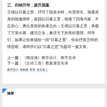
三、归纳升华，提升底蕴
王绩以日暮之景，抒写了隐居乡村，向贤而生，独善其
身的隐逸情怀；崔颢以日暮之景，链接了四海为家，不
忘初心，勇往直前的执著志向；王维以日暮之景，承载
了万里出塞，建功立业，兼济天下的美好愿望。同学
们，如果让你来描绘一段“日暮之景”，你会抒发怎样的
情思呢，请同学们以“日暮之思”为题写一篇文章。
上一篇：
《梅花魂》教学设计、教学实录
下一篇：
《古诗三首》教案课堂实录
教学设计
黄鹤楼
野望
使至塞上
推荐