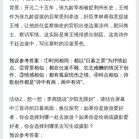
背景：开元二十五年，张九龄宰相被贬荆州长史，王维
作为张九龄提拔的后辈受到牵连，奸臣李林甫假意提拔
王维，让他担任监察御史的官职出使边塞凉州，慰问将
士、察访军情。这实际是将王维排挤出朝廷。这首诗作
于赴边途中，写出塞时的沿途景色。
预设参考答案：①时间相同：都以“日暮之景”为抒情起
点。②背景相似：都在仕途不顺、壮志难酬的情况下创
作。③情感相似：都有孤寂忧伤之情。④特点相似：诗
歌创作都是“诗中有画，画中有诗”。
活动2．想一想：李商隐说“夕阳无限好”，请结合屏幕
中三首诗的日暮画面，换位探究：如果你是旅游爱好
者，你会选择到哪一处去旅游？如果你是绘画或摄影爱
好者，你会选择到哪里去写生或摄影？
预设参考答案：