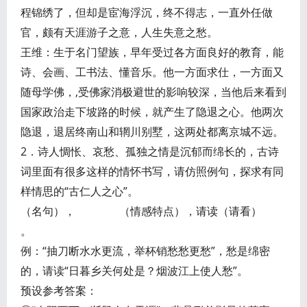
程锦绣了，但却是宦海浮沉，终不得志，一直外任做
官，颇有天涯游子之意，人生失意之愁。
王维：生于名门望族，早年受过各方面良好的教育，能
诗、会画、工书法、懂音乐。他一方面求仕，一方面又
随母学佛，,受佛家消极避世的影响较深，当他后来看到
国家政治走下坡路的时候，就产生了隐退之心。他两次
隐退，退居终南山和辋川别墅，这两处都离京城不远。
2．诗人惆怅、哀愁、孤独之情是沉郁而绵长的，古诗
词里面有很多这样的情怀书写，请仿照例句，探求有同
样情思的“古仁人之心”。
（名句）， （情感特点），请读（请看）
。
例：“抽刀断水水更流，举杯销愁愁更愁”，愁是绵密
的，请读“日暮乡关何处是？烟波江上使人愁”。
预设参考答案：