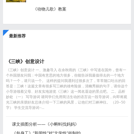
《动物儿歌》教案
最新推荐
《三峡》创意设计
《三峡》创意设计 一、激趣导入 在余秋雨的《三峡》中写道在国外，曾有一
个外国朋友问我：中国有意思的地方很多，你能告诉我最值得去的一个地方
吗？一个，请只说一个。 这样的提问我遇到过很多次了，常常随口吐出的回
答是：三峡！这篇文章有很多写三峡的雄奇险拔，清幽秀丽的句子，请你这个
小导游领着父母、好友实地游览《三峡》这一闻名遐迩的景点吧。 二、品析
妙处 （一） 写导游词 请同学们先用简洁生动的语言说一段导游词，向即将观
光三峡的亲朋好友总体介绍一下三峡的风景，让他们对三峡神往。 （20--50
字） 学生交流导游词--...
课文插图分析——《小蝌蚪找妈妈》
《包身工》“新闻性”对“文学性”的制约