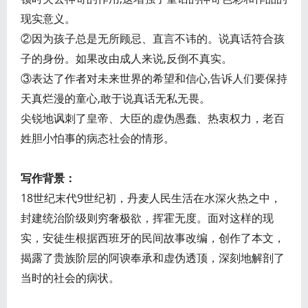
现实意义。
②因为孩子总是无所顾忌、直言不讳的。说真话符合孩
子的身份。如果改由成人来说,反倒不真实。
③表达了作者对未来世界的希望和信心,告诉人们要保持
天真烂漫的童心,敢于说真话无私无畏。
尖锐地讽刺了皇帝、大臣的虚伪愚蠢、热衷权力，老百
姓胆小怕事的病态社会的情形。
写作背景：
18世纪末代9世纪初，丹麦人民生活在水深火热之中，
封建统治阶级则穷奢极欲，挥霍无度。面对这样的现
实，安徒生根据西班牙的民间故事改编，创作了本文，
揭露了贵族阶层的阿谀奉承和虚伪透顶，深刻地解剖了
当时的社会的病状。