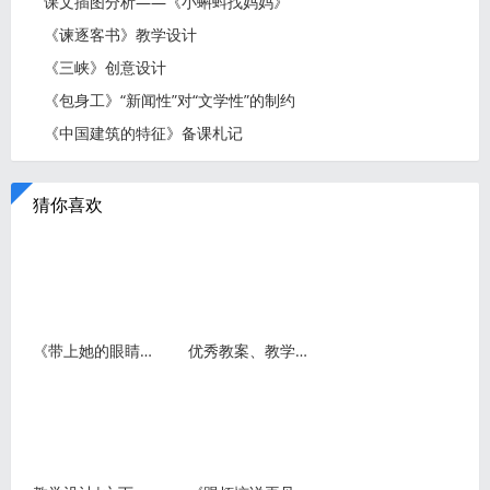
课文插图分析——《小蝌蚪找妈妈》
《谏逐客书》教学设计
《三峡》创意设计
《包身工》“新闻性”对“文学性”的制约
《中国建筑的特征》备课札记
猜你喜欢
《带上她的眼睛》教案教学设计
优秀教案、教学设计（试讲稿）案例展示:《祖先的摇篮》