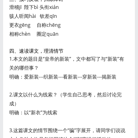
滑稽jī 陛下bì 头衔xián
骇人听闻hài 钦差qīn
更衣gēng 自称chēng
相称chèn 圈定quān
四、速读课文，理清情节
1.本文的题目是“皇帝的新装”，文中都写了与“新装”有
关的哪些事？
明确：爱新装---织新装---看新装---穿新装---揭新装
2.课文以什么为线索？（学生自己思考，然后讨论完
成）
明确：以“新衣”为线索
3.这篇课文的情节围绕一个“骗”字展开，请同学们说说