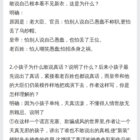
敢说自己根本看不见新衣，这是为什么？
明确：
原因是：老大臣、官员：怕别人说自己愚蠢不称职,更怕
丢了乌纱帽。
皇帝：怕别人说自己愚蠢，也怕丢了王位。
老百姓：怕人嘲笑愚蠢;怕招杀身之祸。
2.小孩子为什么敢说真话？说明了什么？后来小孩子最
先说出了真话，紧接着老百姓也都说真话，而皇帝和他
的大臣们仍装模作样地把戏演下去，作者这样写，你是
怎样理解的？
明确：因为小孩子单纯，天真活泼，不懂得人情世故无
所顾忌。说明了
①在这样一个谎言充塞、欺骗成风的世界里,作者让一个
天真无邪的孩子，讲出了谁也不敢说出的真相,使“新装”
顿时失去神奇的作用,这增强了童话的神奇色彩和作品的