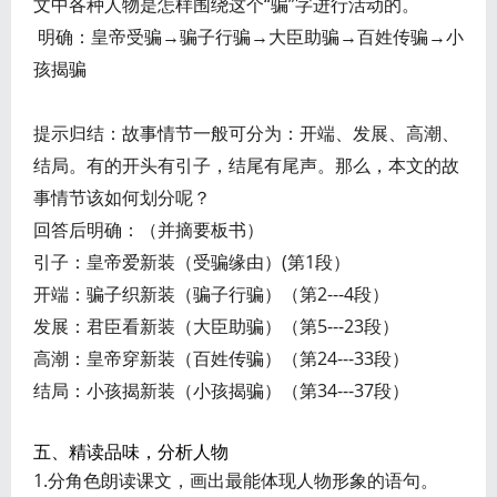
文中各种人物是怎样围绕这个“骗”字进行活动的。
明确：皇帝受骗→骗子行骗→大臣助骗→百姓传骗→小
孩揭骗
提示归结：故事情节一般可分为：开端、发展、高潮、
结局。有的开头有引子，结尾有尾声。那么，本文的故
事情节该如何划分呢？
回答后明确：（并摘要板书）
引子：皇帝爱新装（受骗缘由）(第1段）
开端：骗子织新装（骗子行骗）（第2---4段）
发展：君臣看新装（大臣助骗）（第5---23段）
高潮：皇帝穿新装（百姓传骗）（第24---33段）
结局：小孩揭新装（小孩揭骗）（第34---37段）
五、精读品味，分析人物
1.分角色朗读课文，画出最能体现人物形象的语句。