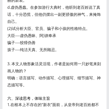
丽的新装。
d.虚伪愚蠢。在参加游行大典时，他听到老百姓说了真
话，十分恐慌，但他仍摆出一副更骄傲的神气，来掩饰
自己。
(2)试分析大臣、官员、骗子和小孩的性格特点。
大臣----虚伪愚昧、阿)谀奉承
骗子----狡猾伪善
孩子----纯洁天真、无所顾忌。
3. 本文人物形象活灵活现，作者是如何用一只妙笔来刻
画人物的？
明确：语言描写、动作描写、心理描写、细节描写、神
态描写等。
六、深读思考，体味主旨
1.在根本上不存在的“新衣”面前，从皇帝到老百姓都不