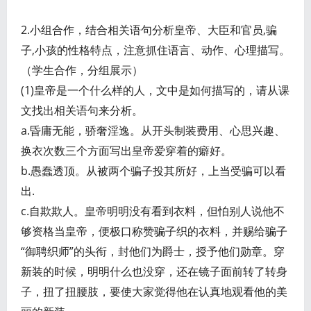
2.小组合作，结合相关语句分析皇帝、大臣和官员,骗
子,小孩的性格特点，注意抓住语言、动作、心理描写。
（学生合作，分组展示）
(1)皇帝是一个什么样的人，文中是如何描写的，请从课
文找出相关语句来分析。
a.昏庸无能，骄奢淫逸。从开头制装费用、心思兴趣、
换衣次数三个方面写出皇帝爱穿着的癖好。
b.愚蠢透顶。从被两个骗子投其所好，上当受骗可以看
出.
c.自欺欺人。皇帝明明没有看到衣料，但怕别人说他不
够资格当皇帝，便极口称赞骗子织的衣料，并赐给骗子
“御聘织师”的头衔，封他们为爵士，授予他们勋章。穿
新装的时候，明明什么也没穿，还在镜子面前转了转身
子，扭了扭腰肢，要使大家觉得他在认真地观看他的美