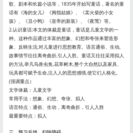
歌、剧本和长篇小说等，1835年开始写童话，著名的童
话有《海的女儿》《拇指姑娘》、《卖火柴的小女
孩》、《丑小鸭》《皇帝的新装》、《夜莺》等。
2.认识童话:本文的体裁是童话，童话是儿童文学的一
种。这种作品通过丰富的想象、幻想和夸张来塑造形
象、反映生活,对儿童进行思想教育。语言通俗、生动,
故事情节往往离奇曲折,引人入胜。童话又往往采用拟人
的方法,举凡鸟兽虫鱼,花草树木,整个大自然以及家具、
玩具都可赋予生命,注入人的思想感情,使它们人格化。
(强调重点）
文学体裁：儿童文学
常用手法：想象、幻想、夸张、拟人
语言特点：通俗、生动，离奇曲折，引人入胜
最重要特点：拟人
三、预习反馈，扫除障碍