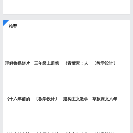
推荐
理解鲁迅短片
三年级上册第
《青蒿素：人
〔教学设计〕
小说《
六单元
类征服
老王
《十六年前的
〔教学设计〕
建构主义教学
草原课文六年
回忆》
就英法
设计的
级上册