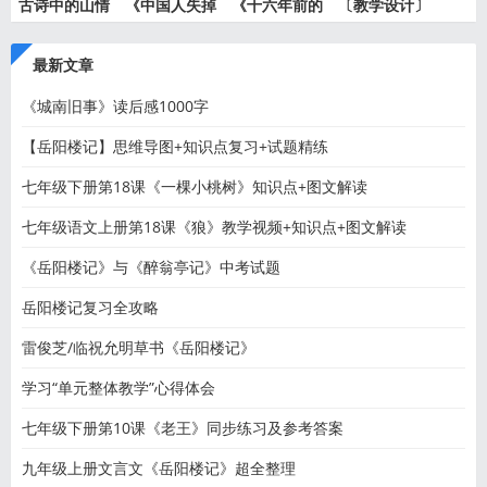
古诗中的山情
《中国人失掉
《十六年前的
〔教学设计〕
水意—
自信力
回忆》
中国人
最新文章
《城南旧事》读后感1000字
【岳阳楼记】思维导图+知识点复习+试题精练
七年级下册第18课《一棵小桃树》知识点+图文解读
七年级语文上册第18课《狼》教学视频+知识点+图文解读
《岳阳楼记》与《醉翁亭记》中考试题
岳阳楼记复习全攻略
雷俊芝/临祝允明草书《岳阳楼记》
学习“单元整体教学”心得体会
七年级下册第10课《老王》同步练习及参考答案
九年级上册文言文《岳阳楼记》超全整理