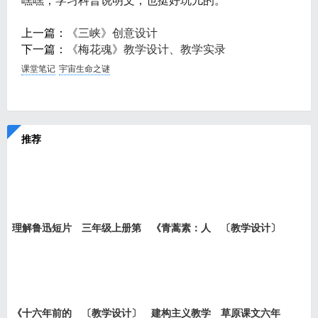
嘿嘿，学习科普说明文，也挺好玩儿的。
上一篇：
《三峡》创意设计
下一篇：
《梅花魂》教学设计、教学实录
课堂笔记
宇宙生命之谜
推荐
理解鲁迅短片
三年级上册第
《青蒿素：人
〔教学设计〕
小说《
六单元
类征服
老王
《十六年前的
〔教学设计〕
建构主义教学
草原课文六年