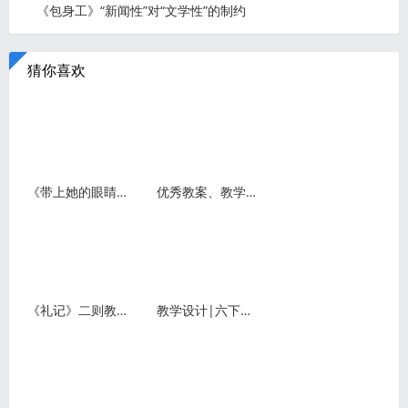
《包身工》“新闻性”对“文学性”的制约
猜你喜欢
《带上她的眼睛》教案教学设计
优秀教案、教学设计（试讲稿）案例展示:《祖先的摇篮》
《礼记》二则教案
教学设计|六下《为人民服务》