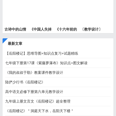
回忆》
就英法
设计的
级上册
古诗中的山情
《中国人失掉
《十六年前的
〔教学设计〕
水意—
自信力
回忆》
中国人
最新文章
【岳阳楼记】思维导图+知识点复习+试题精练
七年级下册第17课《紫藤萝瀑布》知识点+图文解读
《我的叔叔于勒》教案课件教学设计
陆俨少行书《岳阳楼记》
高中语文必修下册第六单元教学设计
九年级上册文言文《岳阳楼记》超全整理
《岳阳楼记》＂洞庭天下水，岳阳天下楼＂