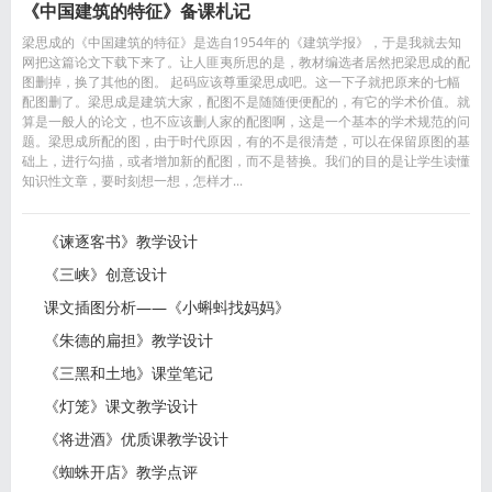
《中国建筑的特征》备课札记
梁思成的《中国建筑的特征》是选自1954年的《建筑学报》，于是我就去知
网把这篇论文下载下来了。让人匪夷所思的是，教材编选者居然把梁思成的配
图删掉，换了其他的图。 起码应该尊重梁思成吧。这一下子就把原来的七幅
配图删了。梁思成是建筑大家，配图不是随随便便配的，有它的学术价值。就
算是一般人的论文，也不应该删人家的配图啊，这是一个基本的学术规范的问
题。梁思成所配的图，由于时代原因，有的不是很清楚，可以在保留原图的基
础上，进行勾描，或者增加新的配图，而不是替换。我们的目的是让学生读懂
知识性文章，要时刻想一想，怎样才...
《谏逐客书》教学设计
《三峡》创意设计
课文插图分析——《小蝌蚪找妈妈》
《朱德的扁担》教学设计
《三黑和土地》课堂笔记
《灯笼》课文教学设计
《将进酒》优质课教学设计
《蜘蛛开店》教学点评