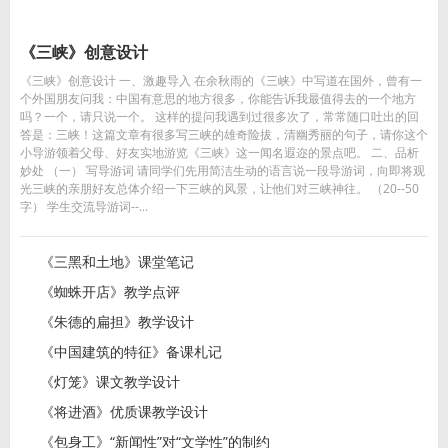
《三峡》创意设计
《三峡》创意设计 一、激趣导入 在余秋雨的《三峡》中写道在国外，曾有一
个外国朋友问我：中国有意思的地方很多，你能告诉我最值得去的一个地方
吗？一个，请只说一个。 这样的提问我遇到过很多次了，常常随口吐出的回
答是：三峡！这篇文章有很多写三峡的雄奇险拔，清幽秀丽的句子，请你这个
小导游领着父母、好友实地游览《三峡》这一闻名遐迩的景点吧。 二、品析
妙处 （一） 写导游词 请同学们先用简洁生动的语言说一段导游词，向即将观
光三峡的亲朋好友总体介绍一下三峡的风景，让他们对三峡神往。 （20--50
字） 学生交流导游词--...
《三黑和土地》课堂笔记
《蜘蛛开店》教学点评
《朱德的扁担》教学设计
《中国建筑的特征》备课札记
《灯笼》课文教学设计
《将进酒》优质课教学设计
《包身工》“新闻性”对“文学性”的制约