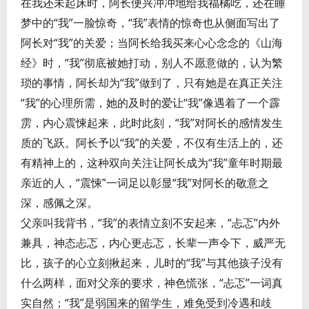
在我还未起床时，阿长便兴冲冲地给我福橘吃，还在睡
梦中的“我”一脸惊奇，“我”表情的惊奇也从侧面写出了
阿长对“我”的关爱；当阿长给我买来心心念念的《山海
经》时，“我”彻底被她打动，别人不愿意做的，认为繁
琐的事情，阿长却为“我”做到了，只有她是在真正关注
“我”的心理所需，她的及时的爱让“我”像遇着了一个霹
雳，内心震悚起来，此时此刻，“我”对阿长的感情发生
质的飞跃。阿长予以“我”的关爱，不仅有生活上的，还
有精神上的，这种双向关注让阿长成为“我”童年时期最
亲近的人，“震悚”一词足以彰显“我”对阿长的敬意之
深，感佩之深。
父亲叫我背书，“我”的表情立刻不安起来，“忐忑”内外
兼具，神态忐忑，内心更忐忑，长辈一声令下，威严无
比，孩子的心立刻揪起来，儿时的“我”与其他孩子没有
什么两样，面对父亲的要求，神色慌张，“忐忑”一词真
实自然；“我”是弱国来的留学生，难免受到冷遇和歧