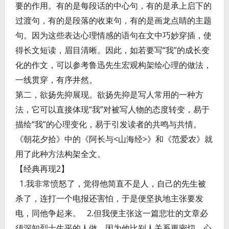
要的作用。有的是每段话的中心句，有的是承上启下的
过渡句，有的是段落的收束句，有的是画龙点睛的主题
句。因为这些表达心理情感的语句在文中巧妙穿插，使
得长文短读，眉目清晰。因此，如若要写“我”的成长变
化的作文，可以参考鲁迅先生宏观构架绘心理的做法，
一线贯穿，有序井然。
第二，欲扬先抑展现。欲扬先抑是写人常用的一种方
法，它可以直接体现“我”对被写人物的态度转变，易于
描绘“我”的心理变化，易于引发读者的共鸣与共情。
《朝花夕拾》中的《阿长与<山海经>》和《范爱农》就
用了此种方法构架全文。
【经典再现2】
1.我非常愤怒了，觉得他简直不是人，自己的先生被
杀了，连打一个电报还害怕，于是便坚执地主张要发
电，同他争起来。 2.但我便主张这一篇悲壮的文章必
须深知烈士生平的人做，因为他比别人关系更密切，心