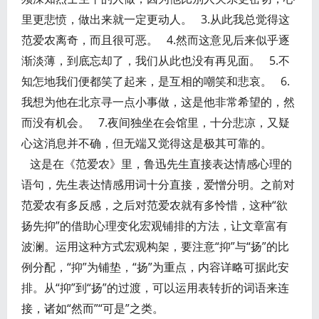
里更悲愤，做出来就一定更动人。 3.从此我总觉得这
范爱农离奇，而且很可恶。 4.然而这意见后来似乎逐
渐淡薄，到底忘却了，我们从此也没有再见面。 5.不
知怎地我们便都笑了起来，是互相的嘲笑和悲哀。 6.
我想为他在北京寻一点小事做，这是他非常希望的，然
而没有机会。 7.夜间独坐在会馆里，十分悲凉，又疑
心这消息并不确，但无端又觉得这是极其可靠的。
这是在《范爱农》里，鲁迅先生直接表达情感心理的
语句，先生表达情感用词十分直接，爱憎分明。之前对
范爱农有多反感，之后对范爱农就有多怜惜，这种“欲
扬先抑”的借助心理变化宏观铺排的方法，让文章富有
波澜。运用这种方式宏观构架，要注意“抑”与“扬”的比
例分配，“抑”为铺垫，“扬”为重点，内容详略可据此安
排。从“抑”到“扬”的过渡，可以运用表转折的词语来连
接，诸如“然而”“可是”之类。