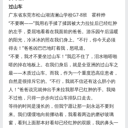
过山车
广东省东莞市松山湖清澜山学校G7-8班 霍梓烨
“不要啊——”我用右手揉了揉因被大力拉扯后已经红肿
的左手，委屈地看着在我面前的爸爸。游乐园午后温暖
的阳光，冷冰冰的照在我们身上。“不行，你今天必须
得去！”爸爸凶巴巴地盯着我，怒吼道。
“不要，我才不要坐过山车！”我忍不住了，泪水啪嗒啪
嗒的掉在地板上。在我们身后，就是全亚洲的过山车之
最——木质过山车。而我，作为一个重度恐高症患者，
自然是很排斥它的。“不行，我就不信还有这么胆小的
人！”爸爸说完就伸出手来拉我那早已红肿的手。我拗
不过他，只得一步步向过山车排队口走去。
等待的时间是漫长的，但我宁愿让那一刻永远不要到
来。我们缓缓地向前挪动着，我看着两边的磨砂玻璃
窗，看到上面那本好看却已经红肿的双眼，我的鼻头一