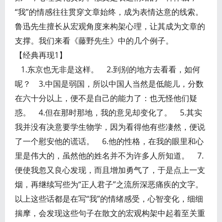
“我”的情感往往贯穿文章始终，成为表情达意的线索。
鲁迅先生擅长从宏观角度来构架心理，让其成为文章的
支撑。我们来看《藤野先生》中的几个例子。
【经典再现1】
1.东京也无非是这样。 2.到别的地方去看看，如何
呢？ 3.中国是弱国，所以中国人当然是低能儿，分数
在六十分以上，便不是自己的能力了：也无怪他们疑
惑。 4.但在那时那地，我的意见却变化了。 5.其实
我并没有决意要学生物学，因为看得他有些凄然，便说
了一个慰安他的谎话。 6.他的性格，在我的眼里和心
里是伟大的，虽然他的姓名并不为许多人所知道。 7.
便使我忽又良心发现，而且增加勇气了，于是点上一支
烟，再继续写些为“正人君子”之流所深恶痛疾的文字。
以上这些话都是在写“我”的情绪感受，心智变化，细细
揣摩，会发现这些句子在散文的宏观构架中起着至关重