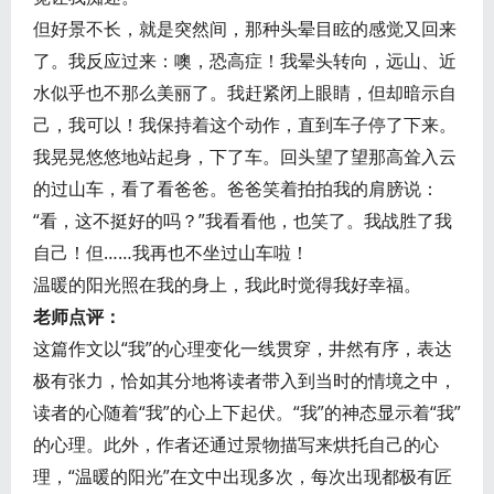
但好景不长，就是突然间，那种头晕目眩的感觉又回来
了。我反应过来：噢，恐高症！我晕头转向，远山、近
水似乎也不那么美丽了。我赶紧闭上眼睛，但却暗示自
己，我可以！我保持着这个动作，直到车子停了下来。
我晃晃悠悠地站起身，下了车。回头望了望那高耸入云
的过山车，看了看爸爸。爸爸笑着拍拍我的肩膀说：
“看，这不挺好的吗？”我看看他，也笑了。我战胜了我
自己！但……我再也不坐过山车啦！
温暖的阳光照在我的身上，我此时觉得我好幸福。
老师点评：
这篇作文以“我”的心理变化一线贯穿，井然有序，表达
极有张力，恰如其分地将读者带入到当时的情境之中，
读者的心随着“我”的心上下起伏。“我”的神态显示着“我”
的心理。此外，作者还通过景物描写来烘托自己的心
理，“温暖的阳光”在文中出现多次，每次出现都极有匠