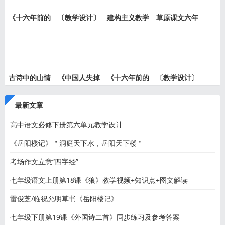
《十六年前的
〔教学设计〕
建构主义教学
草原课文六年
回忆》
就英法
设计的
级上册
古诗中的山情
《中国人失掉
《十六年前的
〔教学设计〕
水意—
自信力
回忆》
中国人
最新文章
高中语文必修下册第六单元教学设计
《岳阳楼记》＂洞庭天下水，岳阳天下楼＂
考场作文立意“四字经”
七年级语文上册第18课《狼》教学视频+知识点+图文解读
雷俊芝/临祝允明草书《岳阳楼记》
七年级下册第19课《外国诗二首》同步练习及参考答案