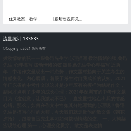
优秀教案、教学设计（试讲稿）案例展示:《祖先的摇篮》
《跟烦恼说再见》教学设计pdf课件
流量统计:
133633
©Copyright 2021 版权所有
拨动情绪的弦——跟鲁迅先生学心理描写
拨动情绪的弦,鲁迅
先生,心理描写
拨动情绪的弦 跟鲁迅先生学心理描写 近两
年，中考作文呈现出一种态势，作文题材趋向于关注考生的
情感变化、内心磨砺，着眼于考生对自我成长的认知。2021
年广东省的中考作文以这才是少年应有的模样为结尾作文，
副词才点明了少年的成长心理；2021年深圳市的中考作文题
目为《这创意，让我激动不已》，直接显性地点出我的情感
心绪。那么，如何在作文中恰如其分地写我的心理呢？鲁迅
先生是描写心理的大师，今天我们就走近他的散文集《朝花
夕拾》，跟着鲁迅先生学习如何拨动情绪的弦。 一、大构架
宏观绘心理 第一，心理变化贯穿。散文是表达情