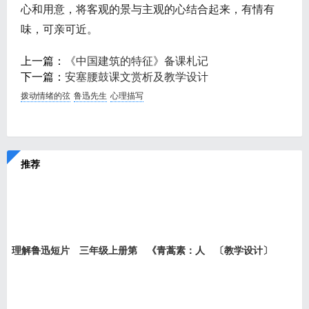
心和用意，将客观的景与主观的心结合起来，有情有
味，可亲可近。
上一篇：
《中国建筑的特征》备课札记
下一篇：
安塞腰鼓课文赏析及教学设计
拨动情绪的弦
鲁迅先生
心理描写
推荐
理解鲁迅短片
三年级上册第
《青蒿素：人
〔教学设计〕
小说《
六单元
类征服
老王