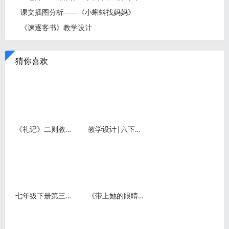
课文插图分析——《小蝌蚪找妈妈》
《谏逐客书》教学设计
猜你喜欢
《礼记》二则教案
教学设计|六下《为人民服务》
七年级下册第三单元：单元整体教学设计
《带上她的眼睛》教案教学设计