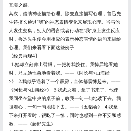
其境之感。
其次，借助神态描绘心理。除去直接描写心理，鲁迅先
生还擅长通过“我”的神态表情变化来展现心理。当与他
人发生交集，别人的语言或者行动在“我”身上发生反应
时，鲁迅先生便会用相应的表示神态表情的语句来描绘
心理。我们来看看下面这些例子
【经典再现4】
1.她却立刻伸出臂膊，一把将我按住。我惊异地看她
时，只见她惶急地看着我。——《阿长与<山海经
>》 2.我似乎遇着了一个霹雳，全体都震悚起来。——
《阿长与<山海经>》 3.我忐忑着，拿了书来了。他使
我同坐在堂中央的桌子前，教我一句一句地读下去。我
担着心，一句一句地读下去。——《五猖会》 4.我拿
下来打开看时，很吃了一惊，同时也感到一种不安和感
激。——《藤野先生》