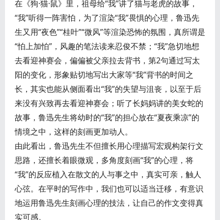
在《狗·猫·鼠》里，祖母给“我”讲了猫与老虎的故事，
“我”听得一阵害怕，为了渲染“我”畏惧的心理，鲁迅先
生又用“夜色”“桂叶”“微风”等渲染恐怖的氛围，真所谓是
“怕上加怕”，风趣的笔法读来忍俊不禁；“我”急切地想
去看迎神赛会，偏偏被父亲拉去背书，第2句通过写太
阳的变化，形象贴切地写出大家等“我”背书的时间之
长，其实也能从侧面看出“我”的失望与沮丧，以至于后
来没有兴致再去看迎神赛会；听了长妈妈讲的美女蛇的
故事，鲁迅先生将幼时的“我”的担心放在“夏夜乘凉”的
情境之中，这样的刻画更加动人。
由此看出，鲁迅先生不但擅长用心理描写宏观构架行文
思路，还擅长着眼微观，多角度刻画“我”的心理，将
“我”的反应植入在散文的人与事之中，真实可亲，触人
心弦。在平时的写作中，我们也可以适当迁移，有意识
地运用鲁迅先生刻画心理的技法，让自己的作文变得真
实可感。