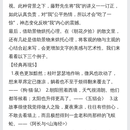
视。此种背景之下，藤野先生将“我”的讲义一一订正，
如此认真负责，对“我”公平热情，所以才会“吃了一
惊”，神态变化反映“我”内心的震撼。
最后，借助景物烘托心理。在《朝花夕拾》的散文里，
还有几处是借助景物来烘托心理，将客观的物与主观的
心结合起来写，会更增加文字的美感与艺术性。我们来
看看以下三个例子。
【经典再现5】
1.夜色更加黯然；桂叶瑟瑟地作响，微风也吹动了，
想来草席定已微凉，躺着也不至于烦得翻来覆去了。
——《狗·猫·鼠》 2.朝阳照着西墙，天气很清朗。他们
都等候着；太阳也升得更高了。——《五猖会》 3.这
故事很使我觉得做人之险，夏夜乘凉，往往有些担心，
不敢去看墙上，而且极想得到一盒老和尚那样的飞蜈
蚣。——《阿长与<山海经>》