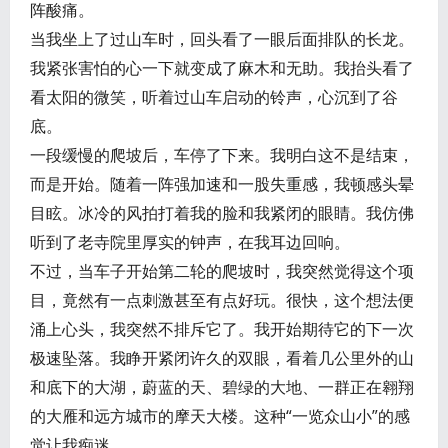
阵酸痛。
当我坐上了过山车时，回头看了一眼后面排队的长龙。
我紧张害怕的心一下就变成了麻木和无助。我抬头看了
看太阳的微笑，听着过山车启动的铃声，心沉到了谷
底。
一段缓慢的爬坡后，车停了下来。我明白这不是结束，
而是开始。随着一阵强加速和一股失重感，我顿感头晕
目眩。冰冷的风拍打着我的脸和我紧闭的眼睛。我仿佛
听到了老寺院里厚实的钟声，在我耳边回响。
不过，当车子开始第二轮的爬坡时，我突然觉得这个项
目，竟然有一点刺激甚至有点好玩。很快，这个想法便
涌上心头，我突然不排斥它了。我开始期待它的下一次
极速坠落。我睁开紧闭许久的双眼，看着几公里外的山
和底下的大湖，蔚蓝的天、碧绿的大地、一群正在翱翔
的大雁和远方城市的摩天大楼。这种“一览众山小”的感
觉让我痴迷。