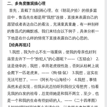
二、多角度微观描心理
首先，直截了当刻画心理。在《朝花夕拾》的很多篇
目中，鲁迅先生都是用“我想”连接，直接来表露自己的
愿望或者表达自己的看法，充满童真童趣，有一种别样
的鲁迅式的幽默感。我们来结合以下例子，具体分析一
下他是在什么样的情境下直接表露自己的心思的。
【经典再现3】
1.我想，我为什么不生一场重病，使我的母亲也好到
庙里去许下一个“扮犯人”的心愿呢？——《五猖会》 2.
这是侥幸的，我想，幸而老虎很性急，否则从桂树上就
会爬下一匹老虎来。——《狗·猫·鼠》 3.我想，这实在
无法可想了。——《阿长与<山海经>》 4.我想，事情
虽然未必实现，但我从此总怕听到我但父母愁穷，怕看
见我的白发的祖母，总觉得她是和我不两立，至少，也
是一个和我的生命有些妨碍的人。——《二十四孝图》