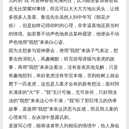
儿时的“我”对迎神赛会充满向往，认为能去参加赛会就
是无比荣耀对事情，而且可以大大方方地出风头，让很
多很多人羡慕。鲁迅先生虽然人到中年写《朝花夕
拾》，但是始终记得幼时的心理，非常逼真地还原当时
的情境。如若要不动声色地表达某种愿望，他便会不动
声色地用“我想”来表白心迹。
因为太想参与迎神赛会，便用“我想”来孩子气表达，想
要去扮演犯人，风趣幽默；听完祖母讲猫与老虎的故
事，再用“我想”来表达看法，没有发表其他见解，只是
有趣地想到，幸好老虎没有学完本领，否则桂树上就会
爬下一匹老虎，这也是儿童才会有的新奇想法；面对阿
长满床的“大”字，“我”无计可施，无可奈何，只好用淡
淡的“我想”来表达心中不满；“我”听了郭巨埋儿的伪孝
故事，直接用“我想”来表达厌恶与反感，而且用儿童的
心理来写，在诙谐中显露讥刺。
直接写心理，能将读者带入到相应的情境中，给人身临